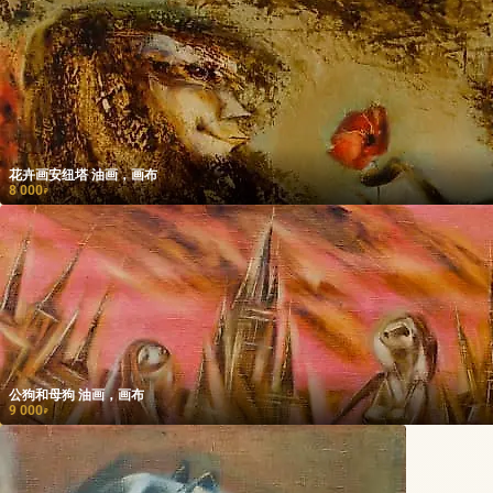
花卉画安纽塔 油画，画布
8 000
₽
公狗和母狗 油画，画布
9 000
₽