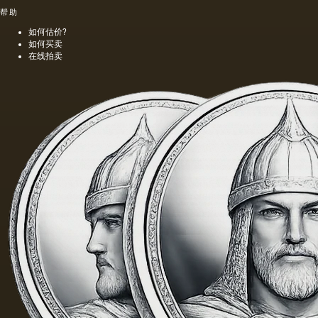
时，会
一个密
帮助
得到一
集的,不
种颜色
是特别
如何估价?
更多的
精细的
如何买卖
油，通
编织帆
在线拍卖
常是棕
布被选
色的，
择作为
具有特
基础.
有的气
味和相
当刺鼻
的味
道，由
于其中
含有的
外来杂
质而没
有透明
度。