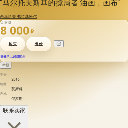
“马尔托夫斯基的搅局者 油画，画布”
西马科夫 弗拉基米尔
当前价
8 000
₽
购买
出价
请登录以完成购买
举报
年份
2016
地区
莫斯科
产地
俄罗斯
联系卖家