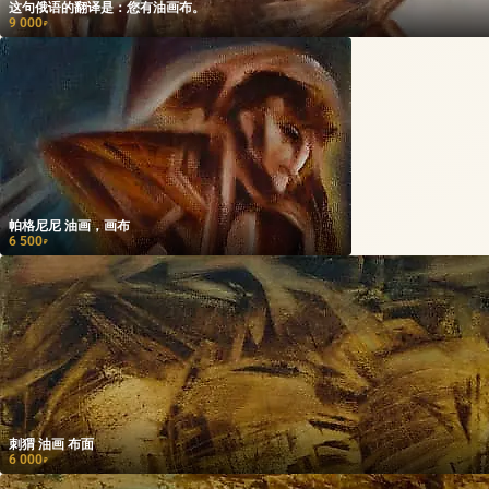
这句俄语的翻译是：您有油画布。
9 000
₽
帕格尼尼 油画，画布
6 500
₽
刺猬 油画 布面
6 000
₽