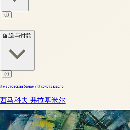
配送与付款
# мартовский баламут
# холст
# масло
西马科夫 弗拉基米尔