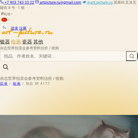
+7 903 743 33 22
artpicture.ru@gmail.com
@art_picture_ru
莫斯科,瓦洛瓦
娅街 8 号 · 1 栋
RUB
₽
|
登录
注册
银器
绘画
瓷器
其他
杂志
世界拍卖会
参考资料
估价 / 收购
杂志
世界拍卖会
参考资料
估价 / 收购
目录
/
绘画
/
拍品 № 4177