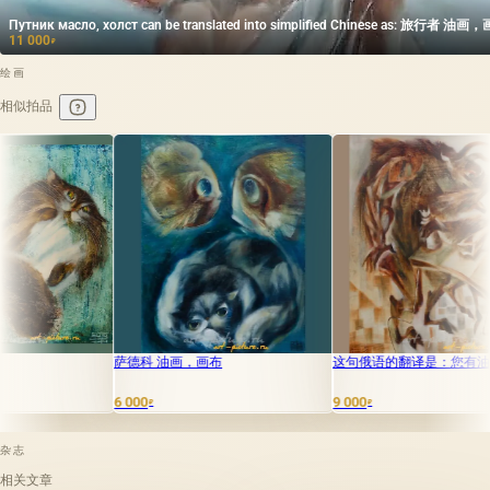
Путник масло, холст can be translated into simplified Chinese 
11 000
₽
绘画
相似拍品
德科 油画，画布
这句俄语的翻译是：您有油画布。
梦 油画 布
000
9 000
65 000
₽
₽
₽
杂志
相关文章