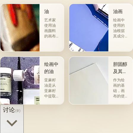
油
油画
艺术家
绘画中
使用油
使用的
画颜料
油根据
的画布
其成分
是最受
和用途
欢迎
分为两
的。 技
组。 第
术a la
一类包
prima-
括从各
绘画中
胆固醇
&quot;原
种植物
的油
及其特
始
的种子
性
&quot;，
获得并
亚麻籽
作为绘
没有下
与植物
油是从
画的基
画-其
脂肪有
亚麻籽
础，画
中，即
关的所
中提取
布的使
使在第
谓脂肪
的，所
用自古
一届会
干燥
得产品
以来就
讨论
(0)
议之
油，例
的质量
为人所
后，艺
如亚麻
在很大
知。 例
术家在
籽，罂
程度上
如，普
非干燥
粟，坚
取决于
林尼证
层上书
果和其