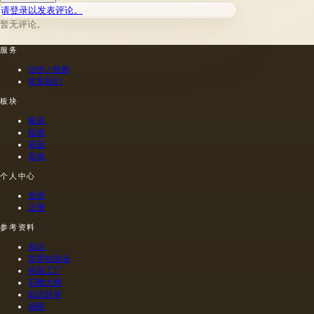
种子的
明，由
请登录以发表评论。
写或以
他类似
种植地
当时的
某种方
的油。
暂无评论。
点，它
一位艺
式刷新
第二组
们的成
术家
其上出
包括不
服务
熟度和
（公元
现的干
属于脂
纯度。
一世
估价 / 收购
燥膜。
肪的各
因此，
纪）根
联系我们
这是第
种来源
从杂草
据尼禄
一种也
的油，
种子获
本人的
板块
是最常
带有精
得的油
命令绘
银器
见的方
油的名
含有油
制的尼
绘画
法.
称。
菜籽，
禄肖像
瓷器
油菜籽
是在画
其他
和其他
布上执
个人中心
油的外
行的，
加剂。
而不是
登录
在不加
像当时
注册
热的情
的习惯
况下挤
那样在
参考资料
出的油
木头上
杂志
是浅
执行
世界拍卖会
的，呈
的，这
瓷器工厂
金黄
幅画的
石雕大师
色；当
长度是
款识目录
热压
40米。
画家