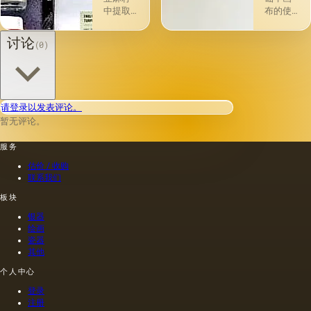
中，即
关的所
中提取
布的使
使在第
谓脂肪
的，所
用自古
一届会
干燥
得产品
以来就
讨论
(0)
议之
油，例
的质量
为人所
后，艺
如亚麻
在很大
知。 例
术家在
籽，罂
程度上
如，普
非干燥
粟，坚
取决于
林尼证
层上书
果和其
种子的
明，由
请登录以发表评论。
写或以
他类似
种植地
当时的
某种方
的油。
暂无评论。
点，它
一位艺
式刷新
第二组
们的成
术家
其上出
包括不
服务
熟度和
（公元
现的干
属于脂
纯度。
一世
估价 / 收购
燥膜。
肪的各
因此，
纪）根
联系我们
这是第
种来源
从杂草
据尼禄
一种也
的油，
种子获
本人的
板块
是最常
带有精
得的油
命令绘
银器
见的方
油的名
含有油
制的尼
绘画
法.
称。
菜籽，
禄肖像
瓷器
油菜籽
是在画
其他
和其他
布上执
个人中心
油的外
行的，
加剂。
而不是
登录
在不加
像当时
注册
热的情
的习惯