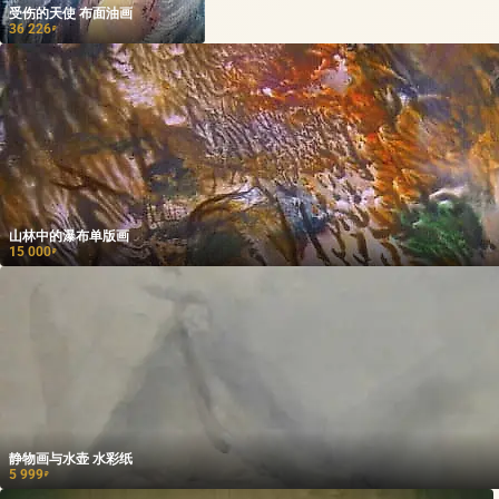
受伤的天使 布面油画
36 226
₽
山林中的瀑布单版画
15 000
₽
静物画与水壶 水彩纸
5 999
₽