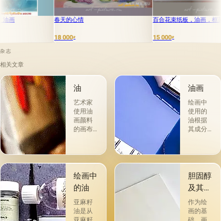
春天的心情
百合花束纸板，油画，框架
丁香油画
8 000
15 000
5 000
₽
₽
₽
杂志
相关文章
油
油画
艺术家
绘画中
使用油
使用的
画颜料
油根据
的画布
其成分
是最受
和用途
欢迎
分为两
的。 技
组。 第
术a la
一类包
prima-
括从各
绘画中
胆固醇
&quot;原
种植物
的油
及其特
始
的种子
性
&quot;，
获得并
亚麻籽
作为绘
没有下
与植物
油是从
画的基
画-其
脂肪有
亚麻籽
础，画