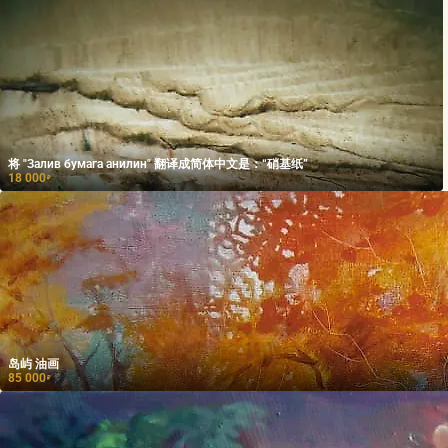
将 "Залив бумага анилин" 翻译成简体中文是：“硝基纸”
18 000
₽
岛屿 油画
85 000
₽