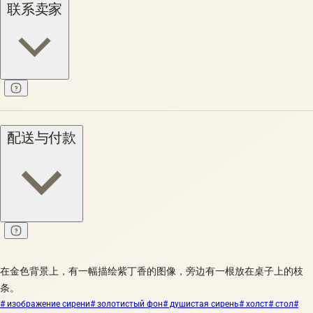
联系卖家
配送与付款
在金色背景上，有一幅描绘紫丁香的图像，旁边有一根放在桌子上的枝
条。
# изображение сирени
# золотистый фон
# душистая сирень
# холст
# стол
#