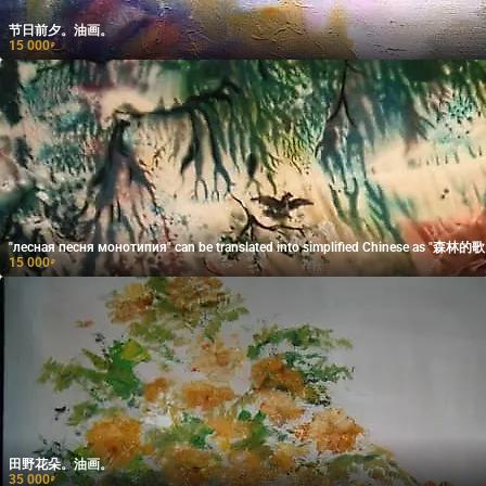
节日前夕。油画。
15 000
₽
"лесная песня монотипия" can be translated into simplified Chinese as "森林
15 000
₽
田野花朵。油画。
35 000
₽