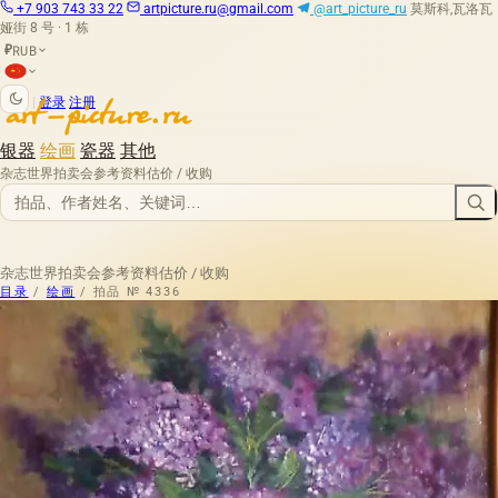
+7 903 743 33 22
artpicture.ru@gmail.com
@art_picture_ru
莫斯科,瓦洛瓦
娅街 8 号 · 1 栋
RUB
₽
|
登录
注册
银器
绘画
瓷器
其他
杂志
世界拍卖会
参考资料
估价 / 收购
杂志
世界拍卖会
参考资料
估价 / 收购
目录
/
绘画
/
拍品 № 4336