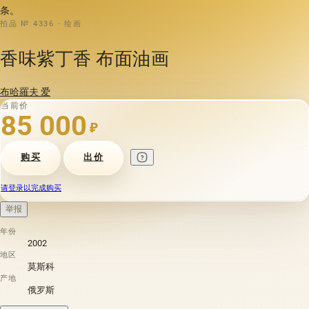
条。
拍品 № 4336 · 绘画
香味紫丁香 布面油画
布哈羅夫 爱
当前价
85 000
₽
购买
出价
请登录以完成购买
举报
年份
2002
地区
莫斯科
产地
俄罗斯