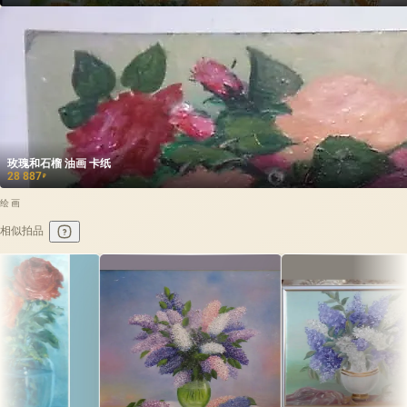
玫瑰和石榴 油画 卡纸
28 887
₽
绘画
相似拍品