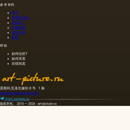
况下挤
那样在
参考资料
出的油
木头上
杂志
是浅
执行
世界拍卖会
的，呈
的，这
瓷器工厂
金黄
幅画的
石雕大师
色；当
长度是
款识目录
热压
40米。
画家
时，会
一个密
帮助
得到一
集的,不
种颜色
是特别
如何估价?
更多的
精细的
如何买卖
油，通
编织帆
在线拍卖
常是棕
布被选
色的，
择作为
具有特
基础.
有的气
莫斯科,瓦洛瓦娅街 8 号 · 1 栋
味和相
artpicture.ru@gmail.com
当刺鼻
的味
@art_picture_ru
版权所有。 2010 — 2026 · art-picture.ru
道，由
于其中
含有的
外来杂
质而没