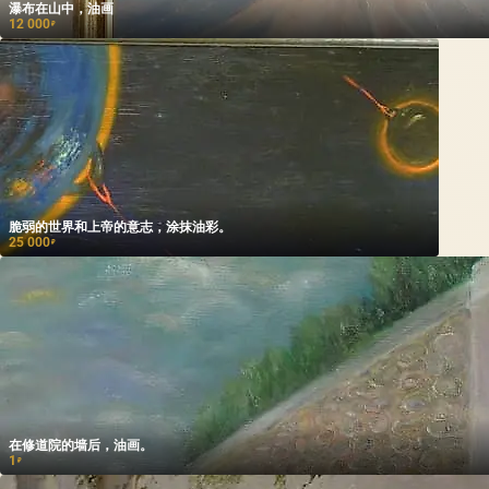
瀑布在山中，油画
12 000
₽
脆弱的世界和上帝的意志，涂抹油彩。
25 000
₽
在修道院的墙后，油画。
1
₽