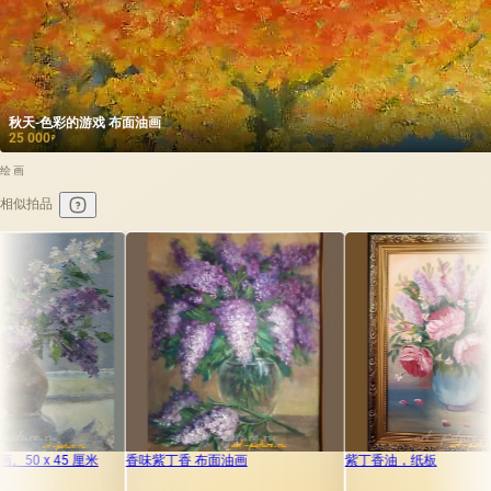
秋天-色彩的游戏 布面油画
25 000
₽
绘画
相似拍品
香味紫丁香 布面油画
紫丁香油，纸板
百合