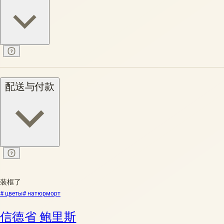
配送与付款
装框了
# цветы
# натюрморт
信德省 鲍里斯