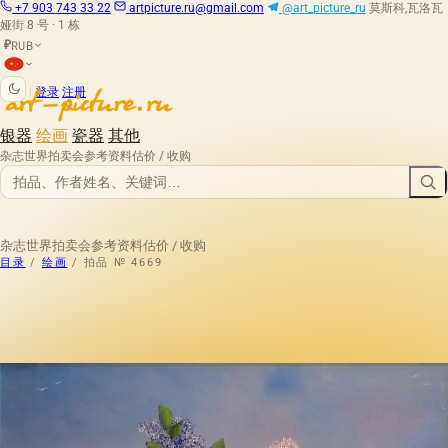
+7 903 743 33 22
artpicture.ru@gmail.com
@art_picture_ru
莫斯科,瓦洛瓦
娅街 8 号 · 1 栋
RUB
₽
|
登录
注册
银器
绘画
瓷器
其他
杂志
世界拍卖会
参考资料
估价 / 收购
杂志
世界拍卖会
参考资料
估价 / 收购
目录
/
绘画
/
拍品 № 4669