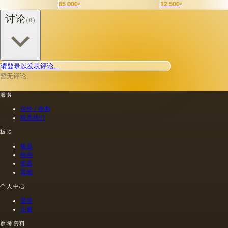
85 000
12 500
15 00
₽
₽
讨论
(0)
请登录以发表评论。
暂无评论。
服务
估价 / 收购
联系我们
板块
银器
绘画
瓷器
其他
个人中心
登录
注册
参考资料