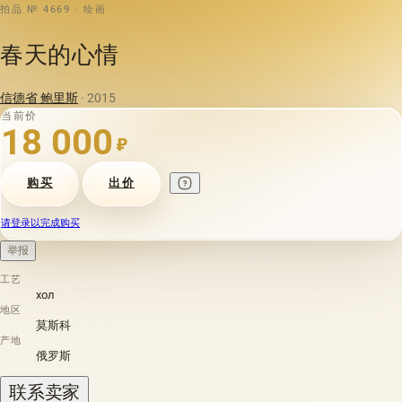
拍品 № 4669 · 绘画
春天的心情
信德省 鲍里斯
· 2015
当前价
18 000
₽
购买
出价
请登录以完成购买
举报
工艺
хол
地区
莫斯科
产地
俄罗斯
联系卖家