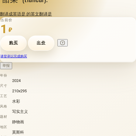
翻译成英语是 的英文翻译是
当前价
1
₽
购买
出价
请登录以完成购买
举报
年份
2024
尺寸
210x295
工艺
水彩
风格
写实主义
题材
静物画
地区
莫斯科