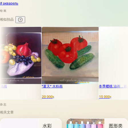
# акварель
绘画
相似拍品
*夏天* 水粉画
冬季樱桃 油画，画布
20 000
15 000
₽
₽
杂志
相关文章
水彩
图形类