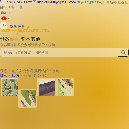
+7 903 743 33 22
artpicture.ru@gmail.com
@art_picture_ru
莫斯科,瓦洛瓦
娅街 8 号 · 1 栋
RUB
₽
|
登录
注册
银器
绘画
瓷器
其他
杂志
世界拍卖会
参考资料
估价 / 收购
杂志
世界拍卖会
参考资料
估价 / 收购
目录
/
绘画
/
拍品 № 5466