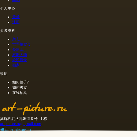
围世界
个人中心
最完整
和最有
登录
效的审
注册
美意识
形式这
参考资料
一事实
杂志
决定
世界拍卖会
的。 当
瓷器工厂
然，艺
石雕大师
术必须
款识目录
采取各
画家
种形
帮助
式，以
体现所
如何估价?
有的想
如何买卖
法，思
在线拍卖
想，感
情的人
不是抽
象概念
莫斯科,瓦洛瓦娅街 8 号 · 1 栋
的形
artpicture.ru@gmail.com
式，但
在一个
@art_picture_ru
版权所有。 2010 — 2026 · art-picture.ru
非常具