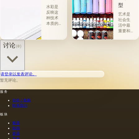
型
水彩是
反映这
艺术是
种技术
社会生
本质的
活中最
术语。
重要和
对于绘
最有趣
画，艺
的现象
讨论
(0)
术家不
之一，
使用油
是人类
画颜
活动的
料，而
一个组
是使用
成部
特殊的
请登录以发表评论。
分，它
水彩
暂无评论。
不仅对
画，在
个人，
应用前
服务
而且对
用水稀
社会的
估价 / 收购
释。 此
发展起
联系我们
外，有
着重要
时片材
作用。
板块
被另外
艺术的
银器
润湿。
本质是
绘画
由它代
瓷器
表了周
其他