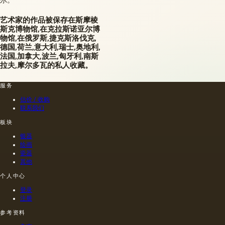
尔。
艺术家的作品被保存在斯摩棱
斯克博物馆,在克拉斯诺亚尔博
物馆,在俄罗斯,捷克斯洛伐克,
德国,荷兰,意大利,瑞士,奥地利,
法国,加拿大,波兰,匈牙利,南斯
拉夫,摩尔多瓦的私人收藏。
服务
估价 / 收购
联系我们
板块
银器
绘画
瓷器
其他
个人中心
登录
注册
参考资料