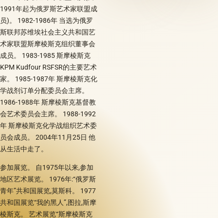
1991年起为俄罗斯艺术家联盟成
员)。 1982-1986年 当选为俄罗
斯联邦苏维埃社会主义共和国艺
术家联盟斯摩棱斯克组织董事会
成员。 1983-1985 斯摩棱斯克
KPM Kudfour RSFSR的主要艺术
家。 1985-1987年 斯摩棱斯克化
学战剂订单分配委员会主席。
1986-1988年 斯摩棱斯克基督教
会艺术委员会主席。 1988-1992
年 斯摩棱斯克化学战组织艺术委
员会成员。 2004年11月25日 他
从生活中走了。
参加展览。 自1975年以来,参加
地区艺术展览。 1976年:“俄罗斯
青年”共和国展览,莫斯科。 1977
共和国展览“我的黑人”,图拉,斯摩
棱斯克。 艺术展览“斯摩棱斯克