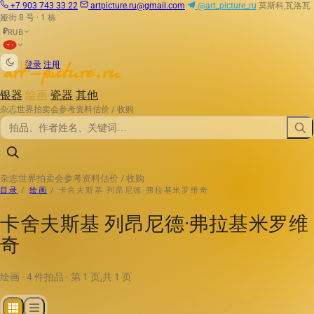
+7 903 743 33 22
artpicture.ru@gmail.com
@art_picture_ru
莫斯科,瓦洛瓦
娅街 8 号 · 1 栋
RUB
₽
|
登录
注册
银器
绘画
瓷器
其他
杂志
世界拍卖会
参考资料
估价 / 收购
杂志
世界拍卖会
参考资料
估价 / 收购
目录
/
绘画
/
卡舍夫斯基 列昂尼德·弗拉基米罗维奇
卡舍夫斯基 列昂尼德·弗拉基米罗维
奇
绘画 · 4 件拍品 · 第 1 页,共 1 页