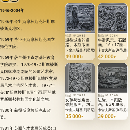
1946-2004年
1946年出生 斯摩棱斯克州斯摩
棱斯克地区。
拍品 № 2082
拍品 № 2084
1969年 毕业于斯摩棱斯克国立
通往城市的道
牛群风景。石版
路。木刻版画。
画。16 x 17厘
师范学院。
12 x 11厘米。
米。
卡舍夫斯基 列昂尼德·弗拉基米罗维奇 · 19
卡舍夫斯基 列昂尼德·
49 000
42 000
1969年 萨兰州伊查尔基州教育
₽
₽
学院教授。 1970-1972 斯摩棱斯
克国家戏剧剧院的装饰艺术家。
1972-1976 斯摩棱斯克地区贸易
局艺术广告区艺术家。 1977年
参加“斯摩棱斯克青年画展”的俄
拍品 № 2083
拍品 № 2060
罗斯联邦共和国文化部文凭。
女孩与独角兽。
边缘。木刻版
锥刻版画。29 x
画。6 x 9 厘米。
22 厘米
卡舍夫斯基 列昂尼德·弗拉基米罗维奇 · 19
卡舍夫斯基 列昂尼德·
1980年 获得斯摩棱斯克市政
35 000
39 000
奖。
₽
₽
1981年 苏联艺术家联盟成员(自