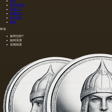
杂志
世界拍卖会
瓷器工厂
石雕大师
款识目录
画家
帮助
如何估价?
如何买卖
在线拍卖