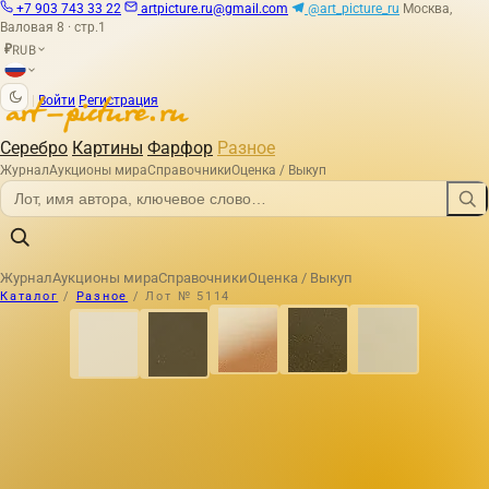
+7 903 743 33 22
artpicture.ru@gmail.com
@art_picture_ru
Москва,
Валовая 8 · стр.1
RUB
₽
|
Войти
Регистрация
Серебро
Картины
Фарфор
Разное
Журнал
Аукционы мира
Справочники
Оценка / Выкуп
Журнал
Аукционы мира
Справочники
Оценка / Выкуп
Каталог
/
Разное
/
Лот № 5114