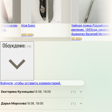
лен
Нож Барс
Чайная ложка Российская
Се
империя. 1895год. серебро 84.
ве
Ашмарин Василий Матвеевич
600 000
16
₽
55 000
₽
Обсуждение
(14)
Войдите, чтобы оставить комментарий.
Екатерина Кузнецова
18.08, 18:00
(1)
Дарья Морозова
18.08, 18:00
(1)