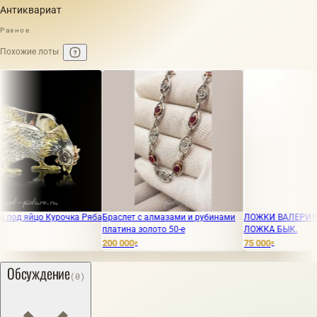
Антиквариат
Разное
Похожие лоты
яйцо Курочка Ряба
Браслет с алмазами и рубинами
ЛОЖКИ ВАЛЕРИЯ ГОЛО
платина золото 50-е
ЛОЖКА БЫК.
200 000
75 000
₽
₽
Обсуждение
(0)