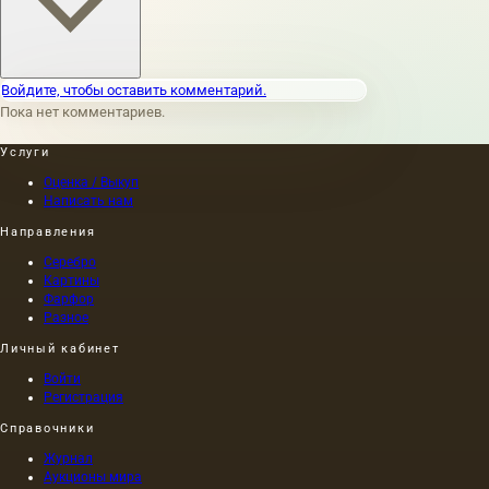
Войдите, чтобы оставить комментарий.
Пока нет комментариев.
Услуги
Оценка / Выкуп
Написать нам
Направления
Серебро
Картины
Фарфор
Разное
Личный кабинет
Войти
Регистрация
Справочники
Журнал
Аукционы мира