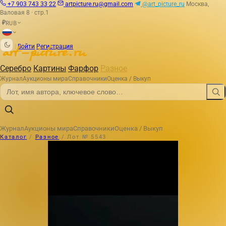
+7 903 743 33 22
artpicture.ru@gmail.com
@art_picture_ru
Москва,
Валовая 8 · стр.1
RUB
₽
|
Войти
Регистрация
Серебро
Картины
Фарфор
Разное
Журнал
Аукционы мира
Справочники
Оценка / Выкуп
Журнал
Аукционы мира
Справочники
Оценка / Выкуп
Каталог
/
Разное
/
Лот № 5543