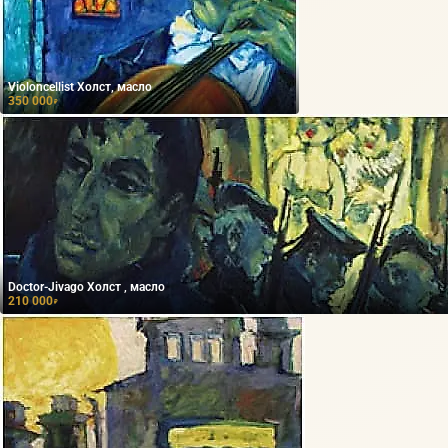
Violoncellist Холст, масло
350 000
₽
Doctor-Jivago Холст , масло
210 000
₽