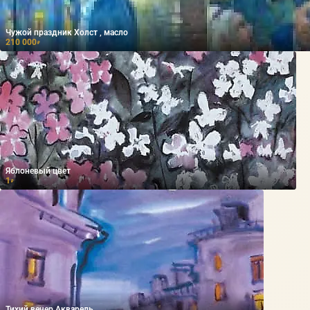
Чужой праздник Холст , масло
210 000
₽
Яблоневый цвет
1
₽
Тихий вечер Акварель