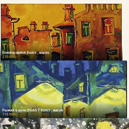
Evening-sketch Холст , масло
210 000
₽
Рыжий в ночи 85х65 7 Холст , масло
110 000
₽