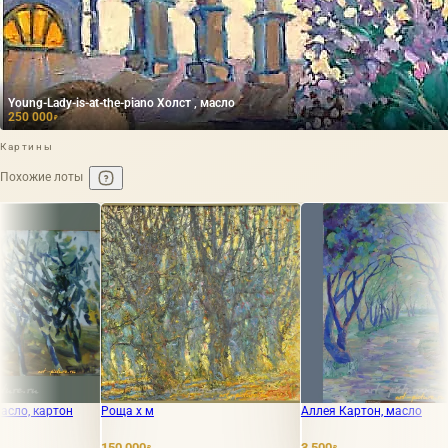
Young-Lady-is-at-the-piano Холст , масло
250 000
₽
Картины
Похожие лоты
а х м
Аллея Картон, масло
Переулки ма
 000
3 500
1 000
₽
₽
₽