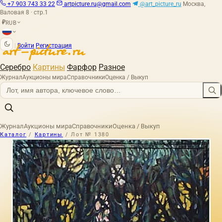
+7 903 743 33 22
artpicture.ru@gmail.com
@art_picture_ru
Москва,
Валовая 8 · стр.1
RUB
₽
|
Войти
Регистрация
Серебро
Картины
Фарфор
Разное
Журнал
Аукционы мира
Справочники
Оценка / Выкуп
Журнал
Аукционы мира
Справочники
Оценка / Выкуп
Каталог
/
Картины
/
Лот № 1380