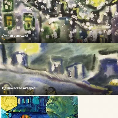
Лунная рапсодия
1
₽
Одиночество Акварель
1
₽