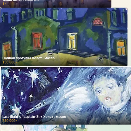
1
₽
Ночная прогулка Холст , масло
150 000
₽
Last-flight-of-captain-St-x Холст , масло
250 000
₽