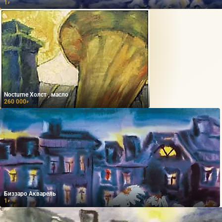
1
₽
Nocturne Холст , масло
260 000
₽
Биззаро Акварель
1
₽