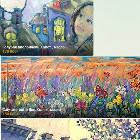
Голубая виолончель Холст , масло
170 000
₽
Caty-and-butterflies Холст , масло
150 000
₽