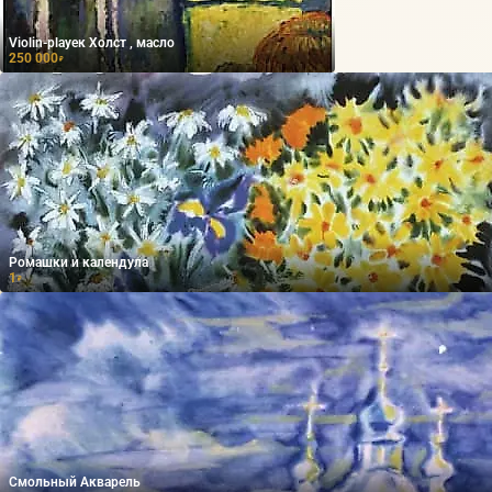
Violin-playeк Холст , масло
250 000
₽
Ромашки и календула
1
₽
Смольный Акварель