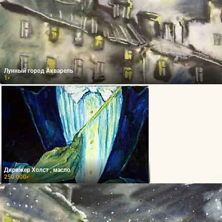
Лунный город Акварель
1
₽
Дирижер Холст , масло
250 000
₽