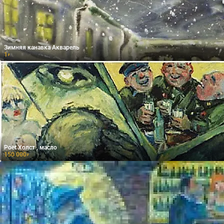
Зимняя канавка Акварель
1
₽
Poet Холст , масло
150 000
₽