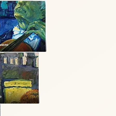
 масло
ло