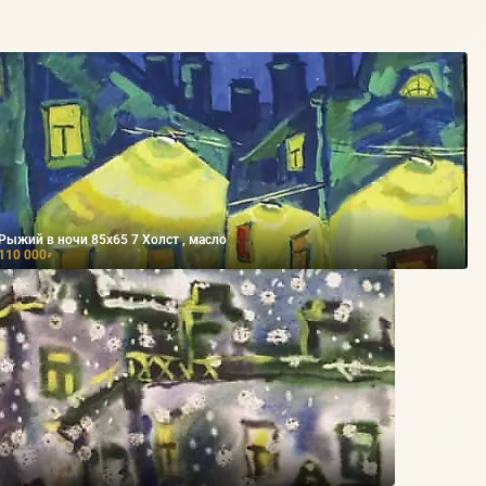
Рыжий в ночи 85х65 7 Холст , масло
110 000
₽