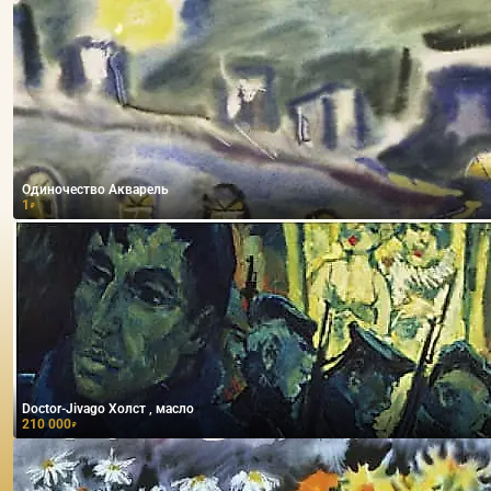
Одиночество Акварель
1
₽
Doctor-Jivago Холст , масло
210 000
₽