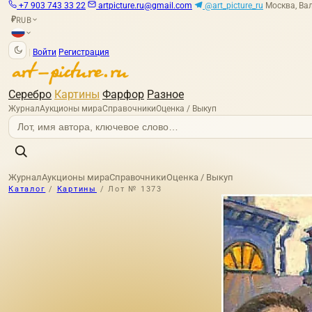
+7 903 743 33 22
artpicture.ru@gmail.com
@art_picture_ru
Москва, Вал
RUB
₽
|
Войти
Регистрация
Серебро
Картины
Фарфор
Разное
Журнал
Аукционы мира
Справочники
Оценка / Выкуп
Журнал
Аукционы мира
Справочники
Оценка / Выкуп
Каталог
/
Картины
/
Лот № 1373