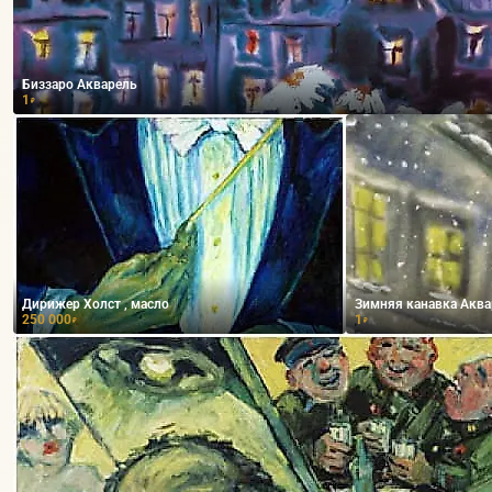
Биззаро Акварель
1
₽
Дирижер Холст , масло
Зимняя канавка Аква
250 000
1
₽
₽