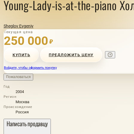
Young-Lady-is-at-the-piano Хо
Sheglov Evgeniy
Текущая цена
250 000
₽
КУПИТЬ
ПРЕДЛОЖИТЬ ЦЕНУ
Войдите, чтобы оформить покупку
Пожаловаться
Год
2004
Регион
Москва
Происхождение
Россия
Написать продавцу