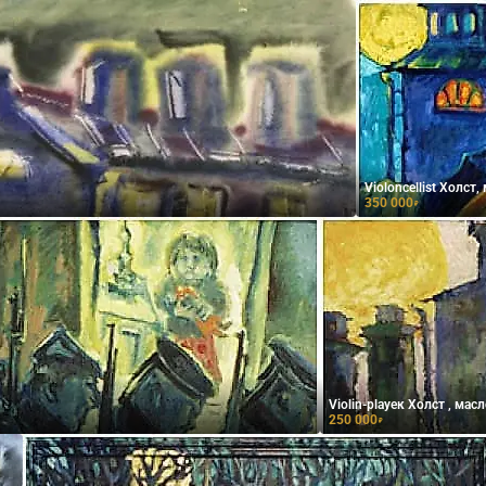
Violoncellist Холст,
350 000
₽
Violin-playeк Холст , мас
250 000
₽