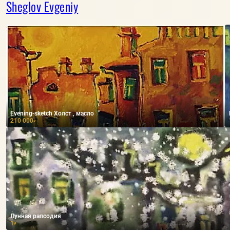
Sheglov Evgeniy
Evening-sketch Холст , масло
210 000
₽
Лунная рапсодия
1
₽