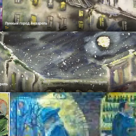
Лунный город Акварель
1
₽
рель