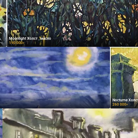
Moonlight Холст , масло
190 000
₽
Nocturne Холст
260 000
₽