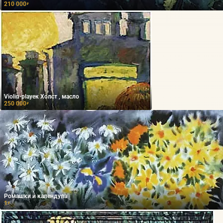
210 000
₽
Violin-playeк Холст , масло
250 000
₽
Ромашки и календула
1
₽