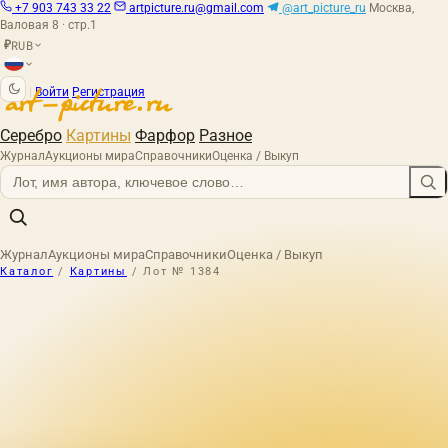
+7 903 743 33 22
artpicture.ru@gmail.com
@art_picture_ru
Москва,
Валовая 8 · стр.1
RUB
₽
|
Войти
Регистрация
Серебро
Картины
Фарфор
Разное
Журнал
Аукционы мира
Справочники
Оценка / Выкуп
Журнал
Аукционы мира
Справочники
Оценка / Выкуп
Каталог
/
Картины
/
Лот № 1384