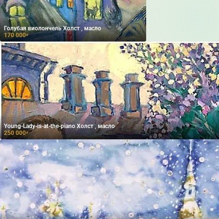
Голубая виолончель Холст , масло
170 000
₽
Young-Lady-is-at-the-piano Холст , масло
250 000
₽