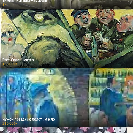
Зимняя канавка Акварель
1
₽
Poet Холст , масло
150 000
₽
Чужой праздник Холст , масло
210 000
₽