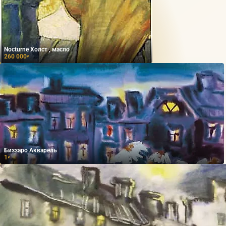
Nocturne Холст , масло
260 000
₽
Биззаро Акварель
1
₽