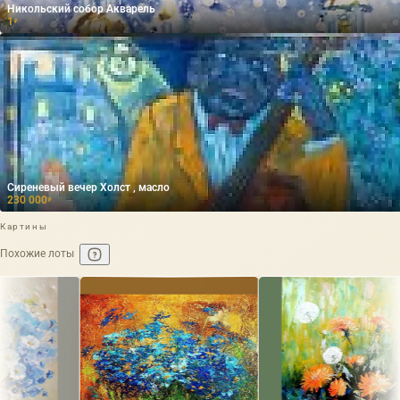
Никольский собор Акварель
1
₽
Сиреневый вечер Холст , масло
230 000
₽
Картины
Похожие лоты