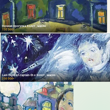
Ночная прогулка Холст , масло
150 000
₽
Last-flight-of-captain-St-x Холст , масло
250 000
₽