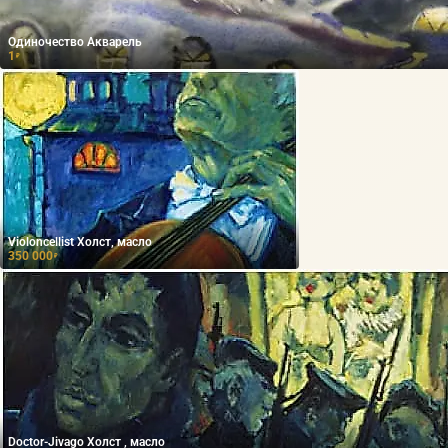
Одиночество Акварель
1
₽
Violoncellist Холст, масло
350 000
₽
Doctor-Jivago Холст , масло