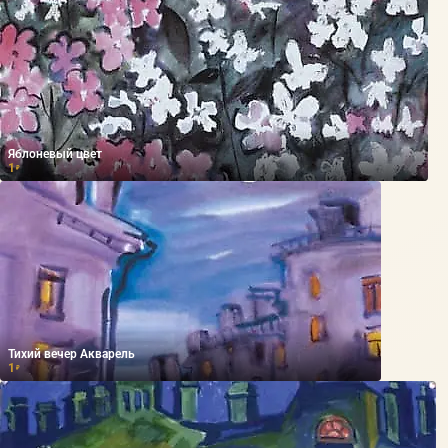
Яблоневый цвет
1
₽
Тихий вечер Акварель
1
₽