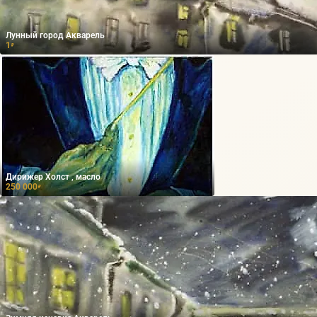
Лунный город Акварель
1
₽
Дирижер Холст , масло
250 000
₽