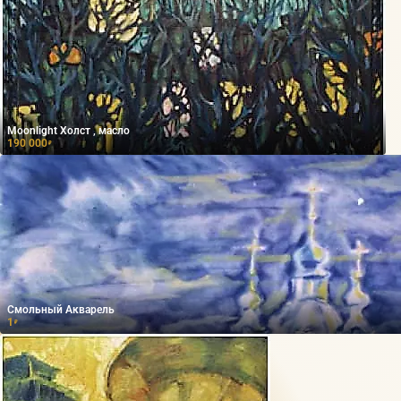
Moonlight Холст , масло
190 000
₽
Смольный Акварель
1
₽