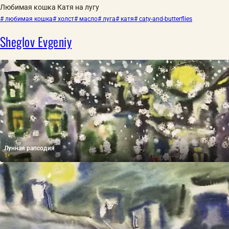
Любимая кошка Катя на лугу
# любимая кошка
# холст
# масло
# луга
# катя
# caty-and-butterflies
Sheglov Evgeniy
Лунная рапсодия
1
₽