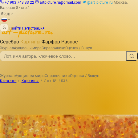
+7 903 743 33 22
artpicture.ru@gmail.com
@art_picture_ru
Москва,
Валовая 8 · стр.1
RUB
₽
|
Войти
Регистрация
Серебро
Картины
Фарфор
Разное
Журнал
Аукционы мира
Справочники
Оценка / Выкуп
Журнал
Аукционы мира
Справочники
Оценка / Выкуп
Каталог
/
Картины
/
Лот № 4536