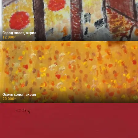
Город холст, акрил
12 000
₽
Осень холст, акрил
20 000
₽