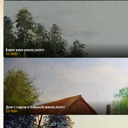
Берег реки масло,холст
35 000
₽
Дом с садом и банькой масло,холст
25 000
₽