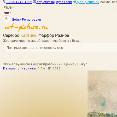
+7 903 743 33 22
artpicture.ru@gmail.com
@art_picture_ru
Москва, Вал
RUB
₽
|
Войти
Регистрация
Серебро
Картины
Фарфор
Разное
Журнал
Аукционы мира
Справочники
Оценка / Выкуп
Журнал
Аукционы мира
Справочники
Оценка / Выкуп
Каталог
/
Картины
/
Лот № 1713