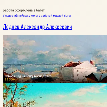
работа оформлена в багет
# сельский пейзаж
# холст
# работа
# масло
# багет
Леднев Александр Алексеевич
Самара.Вид на Волгу масло,холст
35 000
₽