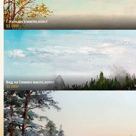
Г.Кульдига масло,холст
52 000
₽
Вид на Симеиз масло,холст
32 000
₽