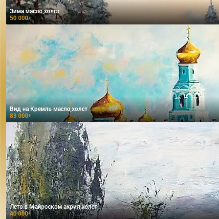
Зима масло,холст
50 000
₽
Вид на Кремль масло,холст
83 000
₽
Лето в Майроском акрил,холст
40 000
₽