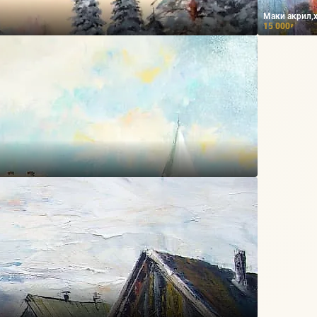
Маки акрил,
15 000
₽