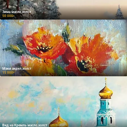
Зима масло,холст
50 000
₽
Маки акрил,холст
15 000
₽
Вид на Кремль масло,холст