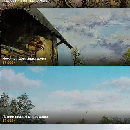
Пазловый куст масло,холст
40 000
₽
Нежилой дом акрил,холст
48 000
₽
Летний пейзаж масло,холст
45 000
₽