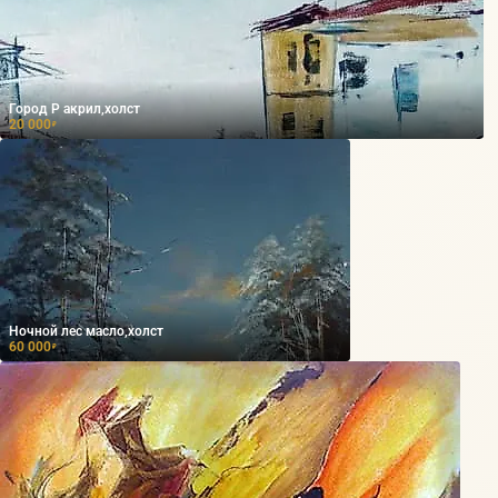
Город Р акрил,холст
20 000
₽
Ночной лес масло,холст
60 000
₽