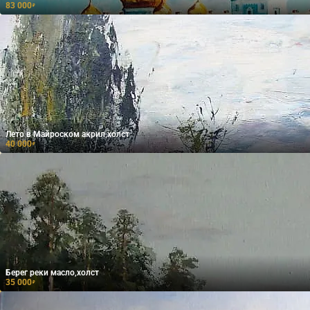
83 000
₽
Лето в Майроском акрил,холст
40 000
₽
Берег реки масло,холст
35 000
₽