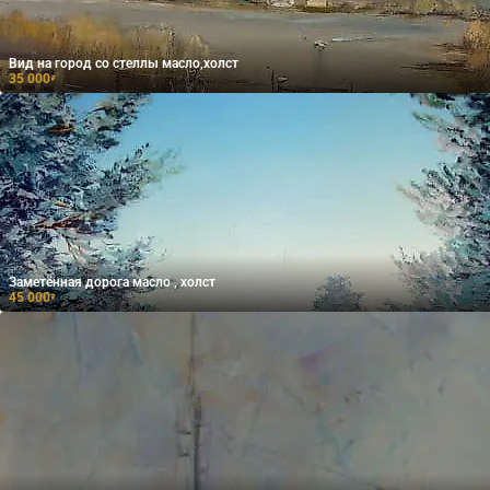
Вид на город со стеллы масло,холст
35 000
₽
Заметённая дорога масло , холст
45 000
₽