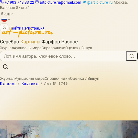
+7 903 743 33 22
artpicture.ru@gmail.com
@art_picture_ru
Москва,
Валовая 8 · стр.1
RUB
₽
|
Войти
Регистрация
Серебро
Картины
Фарфор
Разное
Журнал
Аукционы мира
Справочники
Оценка / Выкуп
Журнал
Аукционы мира
Справочники
Оценка / Выкуп
Каталог
/
Картины
/
Лот № 1749