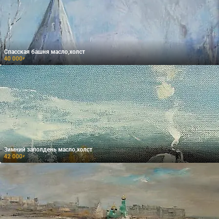
Спасская башня масло,холст
40 000
₽
Зимний заполдень масло,холст
42 000
₽