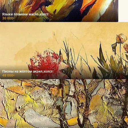
Языки пламени масло,холст
30 000
₽
Пионы на жёлтом акрил,холст
48 000
₽