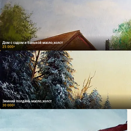
Дом с садом и банькой масло,холст
25 000
₽
Зимний полдень масло,холст
30 000
₽