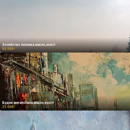
Хозяйство лесника масло,холст
85 000
₽
Будни мегаполиса масло,холст
25 000
₽