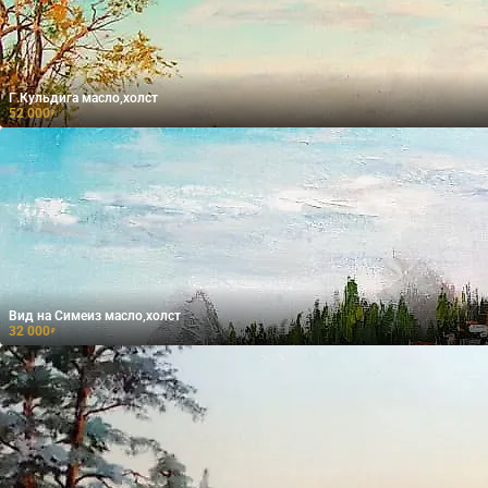
Г.Кульдига масло,холст
52 000
₽
Вид на Симеиз масло,холст
32 000
₽