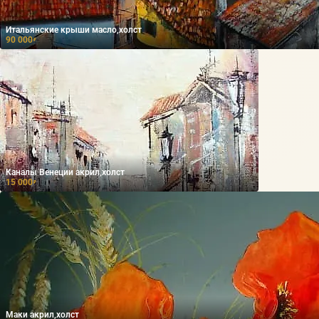
Итальянские крыши масло,холст
90 000
₽
Каналы Венеции акрил,холст
15 000
₽
Маки акрил,холст