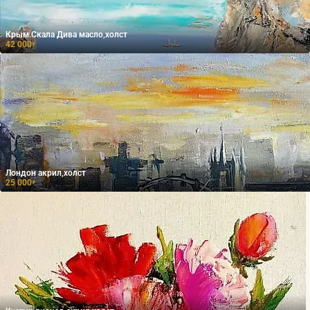
Крым.Скала Дива масло,холст
42 000
₽
Лондон акрил,холст
25 000
₽