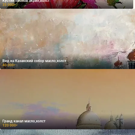
Кустик пионов акрил,холст
35 000
₽
Вид на Казанский собор масло,холст
40 000
₽
Гранд канал масло,холст
120 000
₽