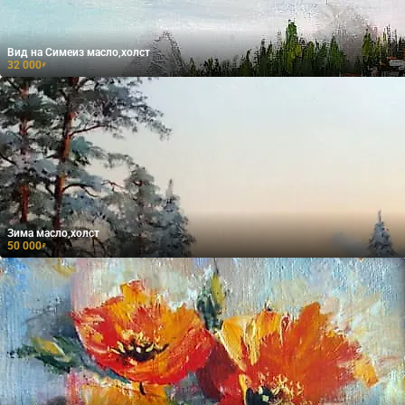
Вид на Симеиз масло,холст
32 000
₽
Зима масло,холст
50 000
₽