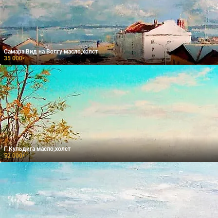
Самара.Вид на Волгу масло,холст
35 000
₽
Г.Кульдига масло,холст
52 000
₽