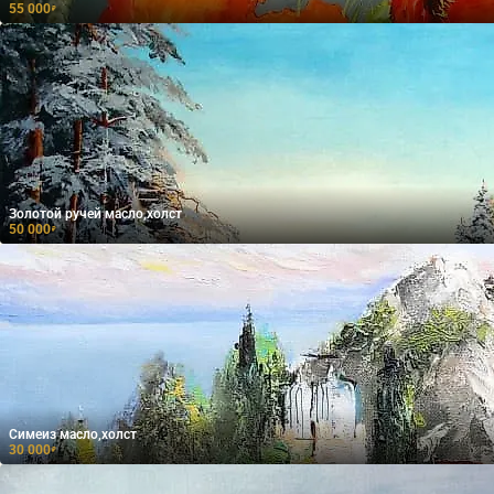
55 000
₽
Золотой ручей масло,холст
50 000
₽
Симеиз масло,холст
30 000
₽