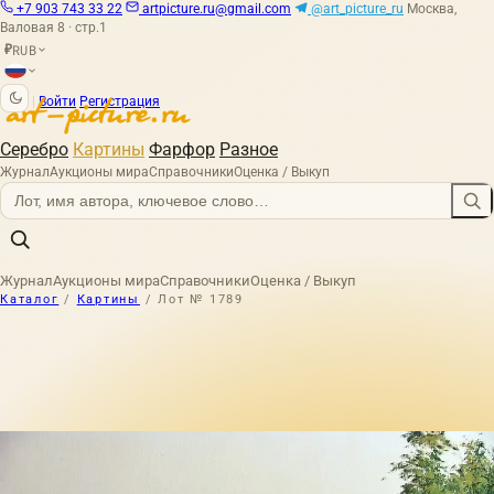
+7 903 743 33 22
artpicture.ru@gmail.com
@art_picture_ru
Москва,
Валовая 8 · стр.1
RUB
₽
|
Войти
Регистрация
Серебро
Картины
Фарфор
Разное
Журнал
Аукционы мира
Справочники
Оценка / Выкуп
Журнал
Аукционы мира
Справочники
Оценка / Выкуп
Каталог
/
Картины
/
Лот № 1789