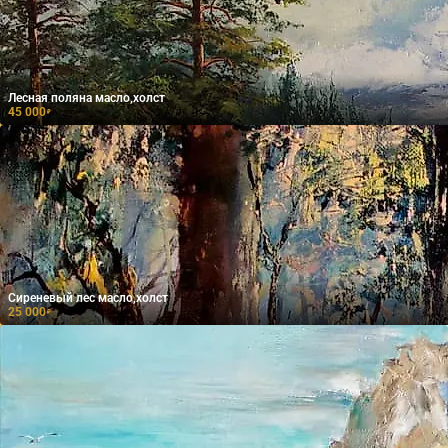
Лесная поляна масло,холст
45 000
₽
Сиреневый лес масло,холст
25 000
₽