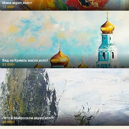
Маки акрил,холст
15 000
₽
Вид на Кремль масло,холст
83 000
₽
Лето в Майроском акрил,холст
40 000
₽