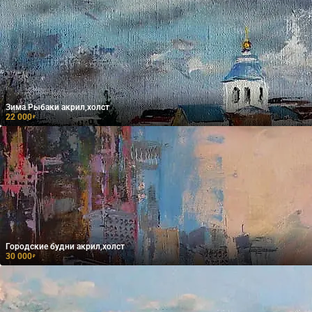
Зима.Рыбаки акрил,холст
22 000
₽
Городские будни акрил,холст
30 000
₽