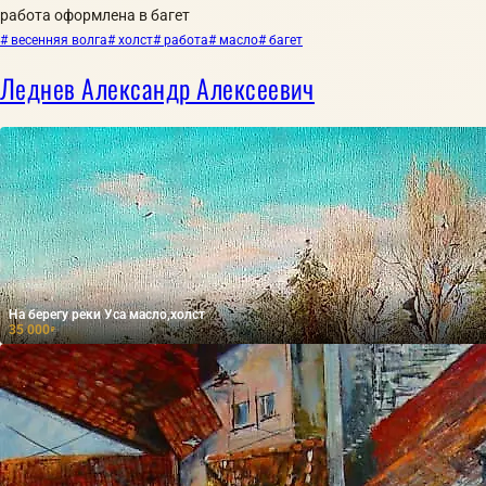
работа оформлена в багет
# весенняя волга
# холст
# работа
# масло
# багет
Леднев Александр Алексеевич
На берегу реки Уса масло,холст
35 000
₽