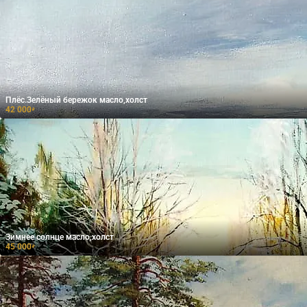
Плёс.Зелёный бережок масло,холст
42 000
₽
Зимнее солнце масло,холст
45 000
₽