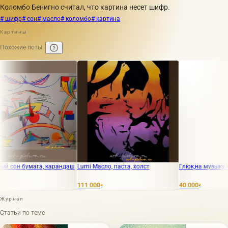
Коломбо Бенигно считал, что картина несет шифр.
# шифр
# сон
# масло
# коломбо
# картина
Картины
Похожие лоты
 бумага, карандаш
Lumi Масло, паста, холст
Глюк,на музыку глюка 
111 000
40 000
₽
₽
Журнал
Статьи по теме