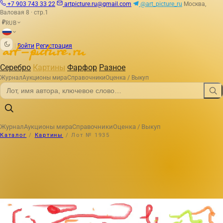
+7 903 743 33 22
artpicture.ru@gmail.com
@art_picture_ru
Москва,
Валовая 8 · стр.1
RUB
₽
|
Войти
Регистрация
Серебро
Картины
Фарфор
Разное
Журнал
Аукционы мира
Справочники
Оценка / Выкуп
Журнал
Аукционы мира
Справочники
Оценка / Выкуп
Каталог
/
Картины
/
Лот № 1935