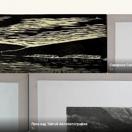
Северное Си
1
₽
Луна над Тайгой Автолитография
1
₽