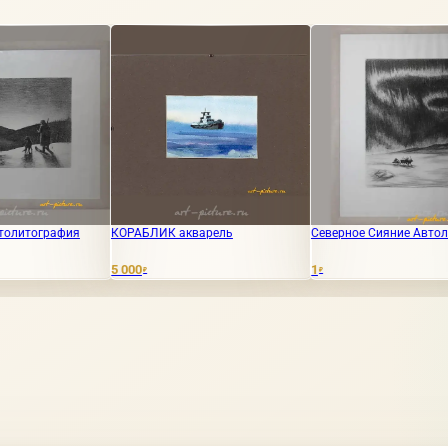
КОРАБЛИК акварель
Северное Сияние Автолитография
ЯХТА 
5 000
1
5 000
₽
₽