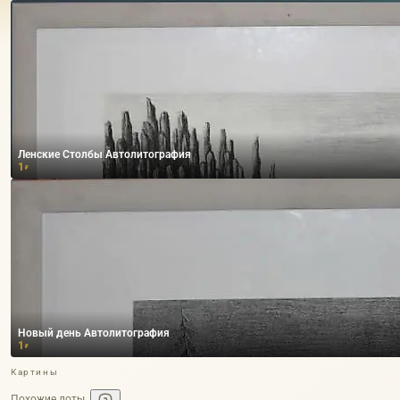
Ленские Столбы Автолитография
1
₽
Новый день Автолитография
1
₽
Картины
Похожие лоты