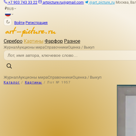
+7 903 743 33 22
artpicture.ru@gmail.com
@art_picture_ru
Москва, Вал
RUB
₽
|
Войти
Регистрация
Серебро
Картины
Фарфор
Разное
Журнал
Аукционы мира
Справочники
Оценка / Выкуп
Журнал
Аукционы мира
Справочники
Оценка / Выкуп
Каталог
/
Картины
/
Лот № 1957