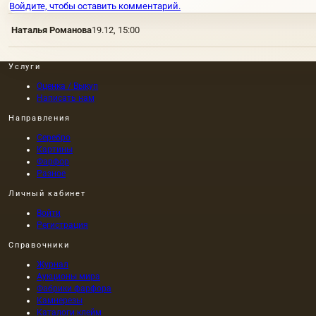
Войдите, чтобы оставить комментарий.
Наталья Романова
19.12, 15:00
Услуги
Оценка / Выкуп
Написать нам
Направления
Серебро
Картины
Фарфор
Разное
Личный кабинет
Войти
Регистрация
Справочники
Журнал
Аукционы мира
Фабрики фарфора
Камнерезы
Каталоги клейм