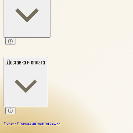
Доставка и оплата
# олени
# гонка
# автолитография