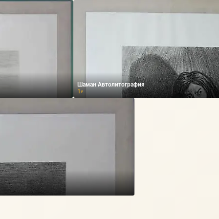
Шаман Автолитография
1
₽