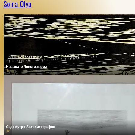
Soina Olya
На закате Линогравюра
1
₽
Седое утро Автолитография
1
₽