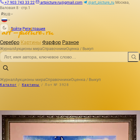
+7 903 743 33 22
artpicture.ru@gmail.com
@art_picture_ru
Москва,
Валовая 8 · стр.1
RUB
₽
|
Войти
Регистрация
Серебро
Картины
Фарфор
Разное
Журнал
Аукционы мира
Справочники
Оценка / Выкуп
Журнал
Аукционы мира
Справочники
Оценка / Выкуп
Каталог
/
Картины
/
Лот № 3928