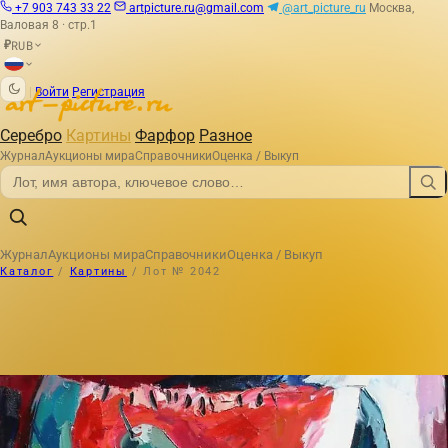
+7 903 743 33 22
artpicture.ru@gmail.com
@art_picture_ru
Москва,
Валовая 8 · стр.1
RUB
₽
|
Войти
Регистрация
Серебро
Картины
Фарфор
Разное
Журнал
Аукционы мира
Справочники
Оценка / Выкуп
Журнал
Аукционы мира
Справочники
Оценка / Выкуп
Каталог
/
Картины
/
Лот № 2042