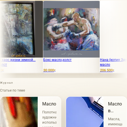
жизни земной...
Бокс масло,холст
Нана (копия Эдуарда М
масло
30 000
206 500
₽
₽
Журнал
Статьи по теме
Масло
Масло
в
Полотна
живопис
художников
Масла,
использующих
имеющие