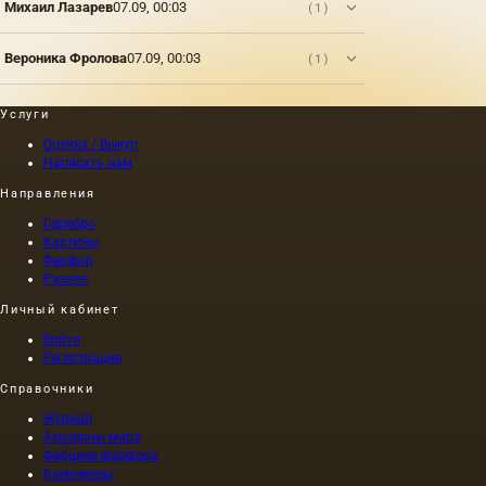
Михаил Лазарев
07.09, 00:03
(1)
обладает
золотисто-
желтым
Вероника Фролова
07.09, 00:03
(1)
цветом;
при
горячем
Услуги
же…
Оценка / Выкуп
Написать нам
Направления
Серебро
Картины
Фарфор
Разное
Личный кабинет
Войти
Регистрация
Справочники
Журнал
Аукционы мира
Фабрики фарфора
Камнерезы