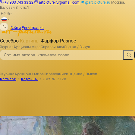
+7 903 743 33 22
artpicture.ru@gmail.com
@art_picture_ru
Москва,
Валовая 8 · стр.1
RUB
₽
|
Войти
Регистрация
Серебро
Картины
Фарфор
Разное
Журнал
Аукционы мира
Справочники
Оценка / Выкуп
Журнал
Аукционы мира
Справочники
Оценка / Выкуп
Каталог
/
Картины
/
Лот № 2128