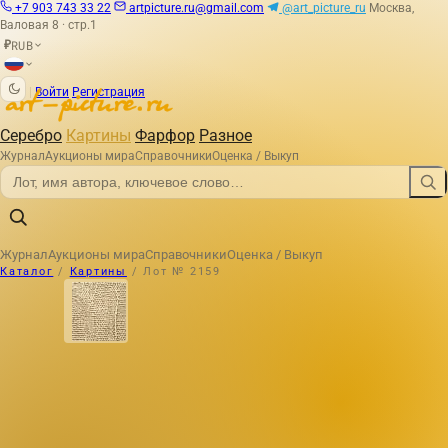
+7 903 743 33 22
artpicture.ru@gmail.com
@art_picture_ru
Москва,
Валовая 8 · стр.1
RUB
₽
|
Войти
Регистрация
Серебро
Картины
Фарфор
Разное
Журнал
Аукционы мира
Справочники
Оценка / Выкуп
Журнал
Аукционы мира
Справочники
Оценка / Выкуп
Каталог
/
Картины
/
Лот № 2159