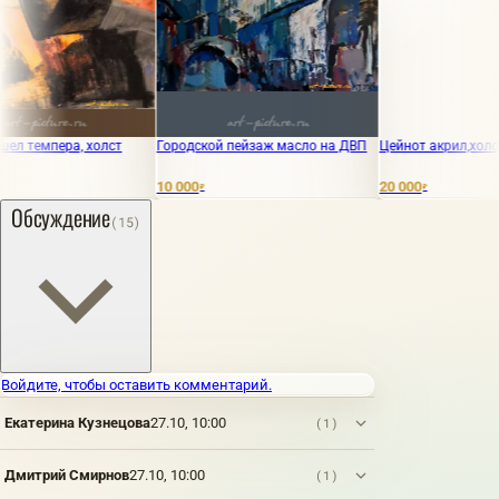
пера, холст
Городской пейзаж масло на ДВП
Цейнот акрил,холст
10 000
20 000
₽
₽
Обсуждение
(15)
Войдите, чтобы оставить комментарий.
Екатерина Кузнецова
27.10, 10:00
(1)
Дмитрий Смирнов
27.10, 10:00
(1)