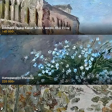
Венеция. Гранд Канал. Холст, масло. 45 х 55 см
140 000
₽
Натюрморт с птичкой
220 000
₽