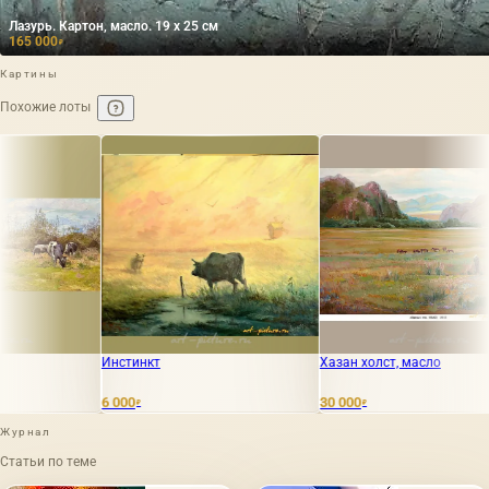
Лазурь. Картон, масло. 19 х 25 см
165 000
₽
Картины
Похожие лоты
инкт
Хазан холст, масло
Октябрь. Ста
х 50 см
0
30 000
49 000
₽
₽
₽
Журнал
Статьи по теме