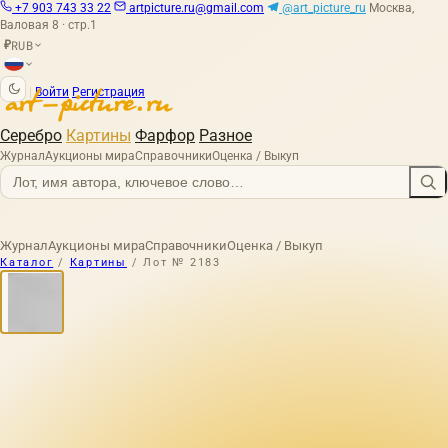
+7 903 743 33 22
artpicture.ru@gmail.com
@art_picture_ru
Москва,
Валовая 8 · стр.1
RUB
₽
|
Войти
Регистрация
Серебро
Картины
Фарфор
Разное
Журнал
Аукционы мира
Справочники
Оценка / Выкуп
Журнал
Аукционы мира
Справочники
Оценка / Выкуп
Каталог
/
Картины
/
Лот № 2183