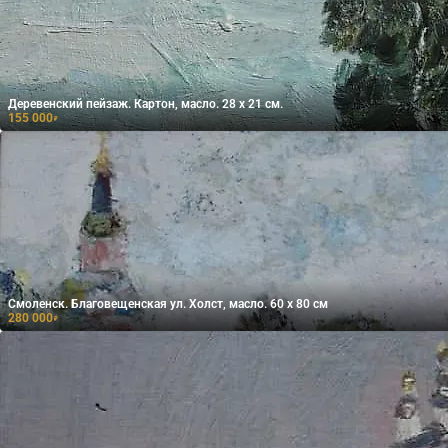
Деревенский пейзаж. Картон, масло. 28 х 21 см.
155 000
₽
Смоленск. Благовещенская ул. Холст, масло. 60 х 80 см
280 000
₽