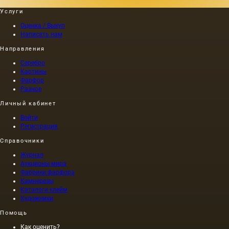
выжатое
принято
различног
Услуги
без
в то
происхожд
нагревания
время,
…
Оценка / Выкуп
семян,
причем
Написать нам
светло
длина
и
этой
Направления
обладает
картины
Серебро
золотисто-
составлял
Картины
желтым
40 м. На
Фарфор
цветом;
холсте
Разное
при
написан
Личный кабинет
горячем
и…
же…
Войти
Регистрация
Справочники
Журнал
Аукционы мира
Фабрики фарфора
Камнерезы
Каталоги клейм
Художники
Помощь
Как оценить?