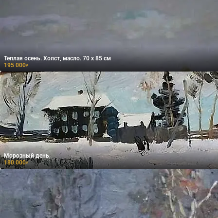
Теплая осень. Холст, масло. 70 х 85 см
195 000
₽
Морозный день.
180 000
₽