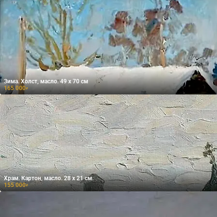
Зима. Холст, масло. 49 х 70 см
165 000
₽
Храм. Картон, масло. 28 х 21 см.
155 000
₽