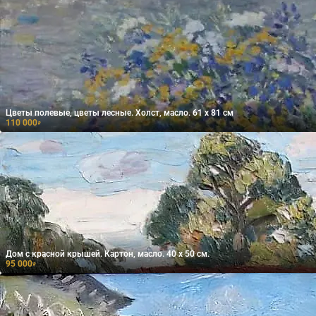
Цветы полевые, цветы лесные. Холст, масло. 61 х 81 см
110 000
₽
Дом с красной крышей. Картон, масло. 40 х 50 см.
95 000
₽