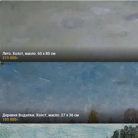
Лето. Холст, масло. 60 х 80 см
215 000
₽
Деревня Водилки. Холст, масло. 27 х 36 см
105 000
₽