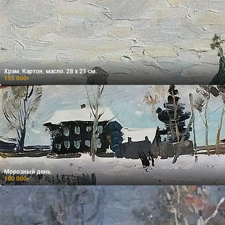
Храм. Картон, масло. 28 х 21 см.
155 000
₽
Морозный день.
180 000
₽