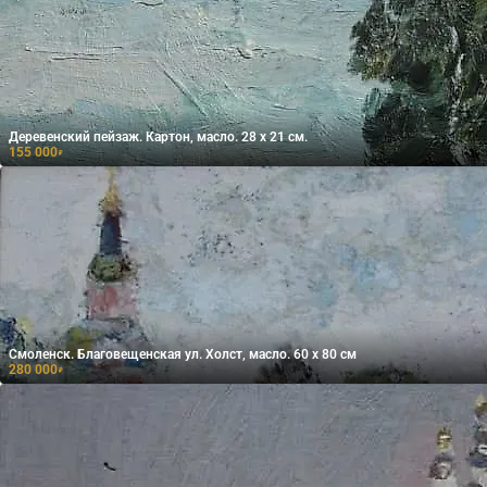
Деревенский пейзаж. Картон, масло. 28 х 21 см.
155 000
₽
Смоленск. Благовещенская ул. Холст, масло. 60 х 80 см
280 000
₽