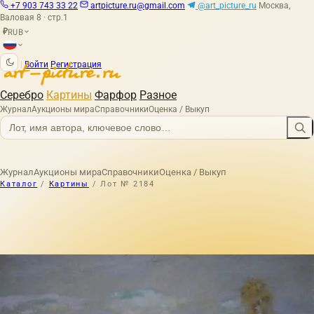
+7 903 743 33 22
artpicture.ru@gmail.com
@art_picture_ru
Москва,
Валовая 8 · стр.1
RUB
₽
|
Войти
Регистрация
Серебро
Картины
Фарфор
Разное
Журнал
Аукционы мира
Справочники
Оценка / Выкуп
Журнал
Аукционы мира
Справочники
Оценка / Выкуп
Каталог
/
Картины
/
Лот № 2184