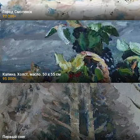
Город Смоленск
92 000
₽
Калина. Холст, масло. 50 х 55 см
95 000
₽
Первый снег