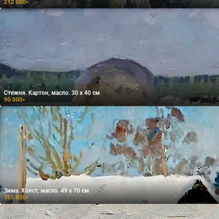
212 000
₽
Стежня. Картон, масло. 30 х 40 см
90 000
₽
Зима. Холст, масло. 49 х 70 см
165 000
₽