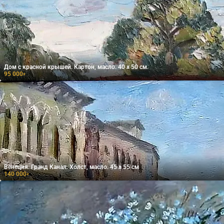
Дом с красной крышей. Картон, масло. 40 х 50 см.
95 000
₽
Венеция. Гранд Канал. Холст, масло. 45 х 55 см
140 000
₽