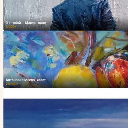
Я с тобой.... Масло, холст
3 000
₽
Антоновка Масло, холст
20 000
₽