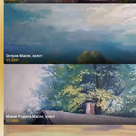
Остров Масло, холст
15 000
₽
Малая Родина Масло, холст
15 000
₽