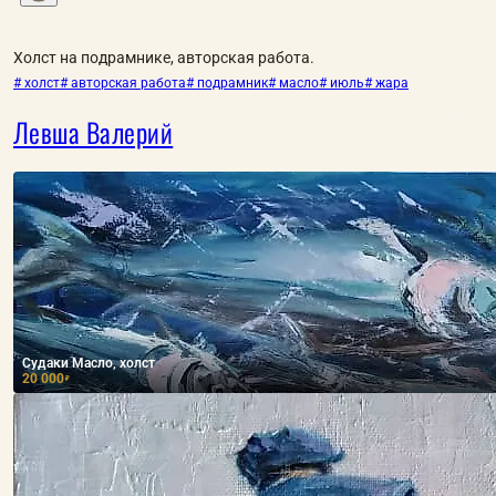
Холст на подрамнике, авторская работа.
# холст
# авторская работа
# подрамник
# масло
# июль
# жара
Левша Валерий
Судаки Масло, холст
20 000
₽