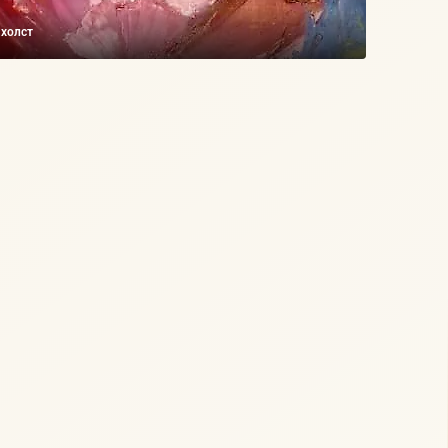
 холст