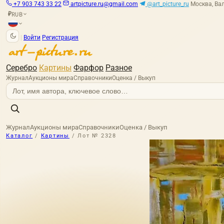
+7 903 743 33 22
artpicture.ru@gmail.com
@art_picture_ru
Москва, Вал
RUB
₽
|
Войти
Регистрация
Серебро
Картины
Фарфор
Разное
Журнал
Аукционы мира
Справочники
Оценка / Выкуп
Журнал
Аукционы мира
Справочники
Оценка / Выкуп
Каталог
/
Картины
/
Лот № 2328