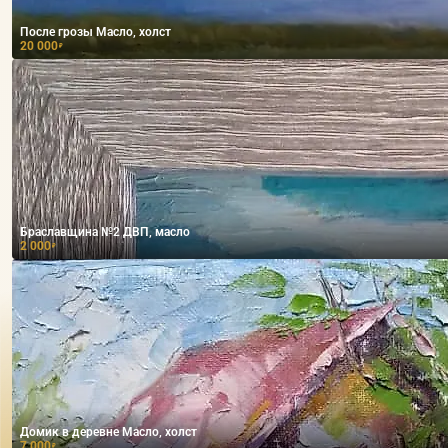
После грозы Масло, холст
20 000
₽
Браславщина №2 ДВП, масло
2 000
₽
Домик в деревне Масло, холст
7 000
₽