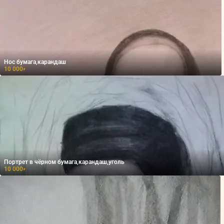
Нос бумага,карандаш
10 000
₽
Портрет в чёрном бумага,карандаш,уголь
10 000
₽