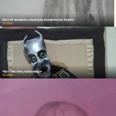
Шестой акварель,карандаш,акварельная бумага
10 000
₽
Чёрт текстиль,папье-маше
10 000
₽