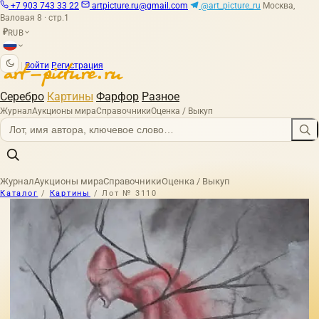
+7 903 743 33 22
artpicture.ru@gmail.com
@art_picture_ru
Москва,
Валовая 8 · стр.1
RUB
₽
|
Войти
Регистрация
Серебро
Картины
Фарфор
Разное
Журнал
Аукционы мира
Справочники
Оценка / Выкуп
Журнал
Аукционы мира
Справочники
Оценка / Выкуп
Каталог
/
Картины
/
Лот № 3110