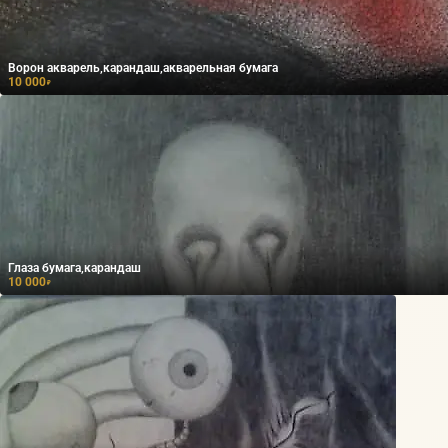
Ворон акварель,карандаш,акварельная бумага
10 000
₽
Глаза бумага,карандаш
10 000
₽