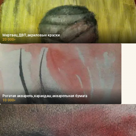
Мертвец ДВП,акриловые краски
20 000
₽
Рогатая акварель,карандаш,акварельная бумага
10 000
₽