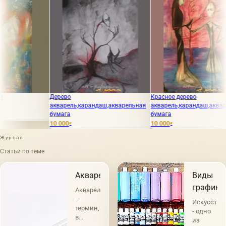
рево
Красное дерево
МАРТ масл
варель,карандаш,акварельная
акварель,карандаш,акварельная
мага
бумага
12 000
₽
 000
10 000
₽
₽
Журнал
Статьи по теме
Акварель
Виды
графики
Акварель
—
Искусство
термин,
- одно
в
из