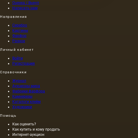
Грифельные
и лист.
что оно
Оценка / Выкуп
карандаши
представл
Написать нам
известны
собой
с 16
Направления
наиболее
века. В
полную
Серебро
ту ночь
и
Картины
1565
действен
Фарфор
года в
Разное
форму
английском
эстетическ
графстве
Личный кабинет
осознания
Камберленд
окружающ
Войти
разыгралась
мира.
Регистрация
буря.
Само
Справочники
собой,…
Журнал
Аукционы мира
Фабрики фарфора
Камнерезы
Каталоги клейм
Художники
Помощь
Как оценить?
Как купить и кому продать
Интернет-аукцион