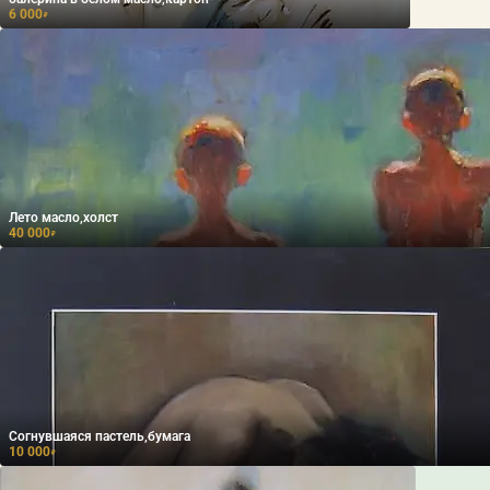
6 000
₽
Лето масло,холст
40 000
₽
Согнувшаяся пастель,бумага
10 000
₽