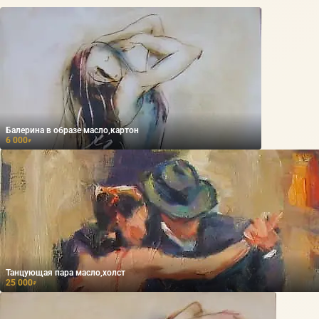
Балерина в образе масло,картон
6 000
₽
Танцующая пара масло,холст
25 000
₽