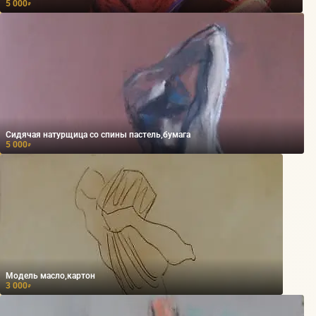
5 000
₽
Сидячая натурщица со спины пастель,бумага
5 000
₽
Модель масло,картон
3 000
₽