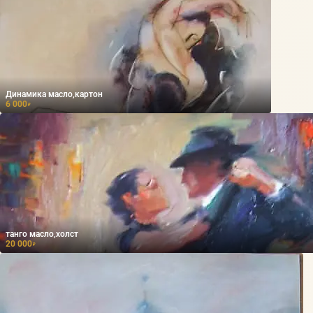
Динамика масло,картон
6 000
₽
танго масло,холст
20 000
₽