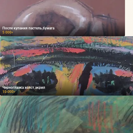
После купания пастель,бумага
5 000
₽
Черноглазка холст,акрил
10 000
₽