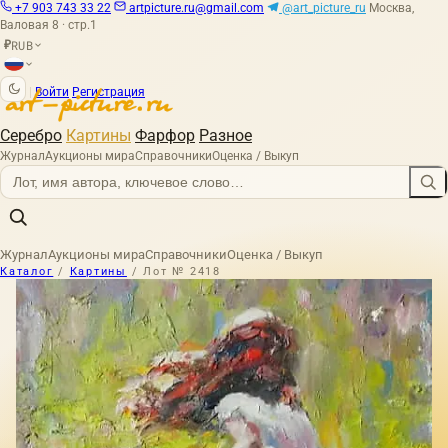
+7 903 743 33 22
artpicture.ru@gmail.com
@art_picture_ru
Москва,
Валовая 8 · стр.1
RUB
₽
|
Войти
Регистрация
Серебро
Картины
Фарфор
Разное
Журнал
Аукционы мира
Справочники
Оценка / Выкуп
Журнал
Аукционы мира
Справочники
Оценка / Выкуп
Каталог
/
Картины
/
Лот № 2418