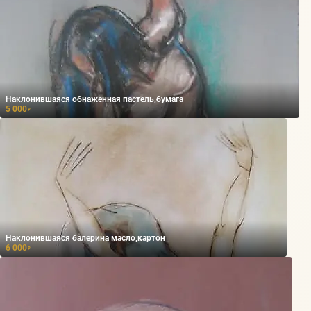
Наклонившаяся обнажённая пастель,бумага
5 000
₽
Наклонившаяся балерина масло,картон
6 000
₽