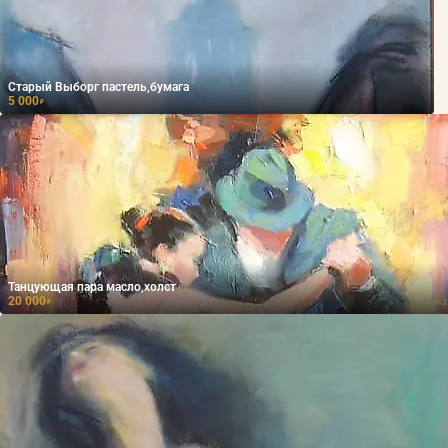
Старый Выборг пастель,бумага
5 000
₽
Танцующая пара масло,холст
20 000
₽