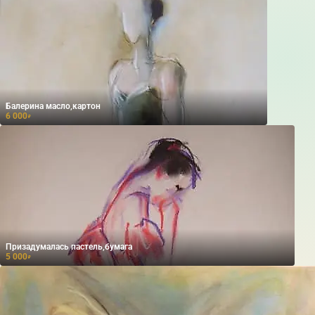
Балерина масло,картон
6 000
₽
Призадумалась пастель,бумага
5 000
₽