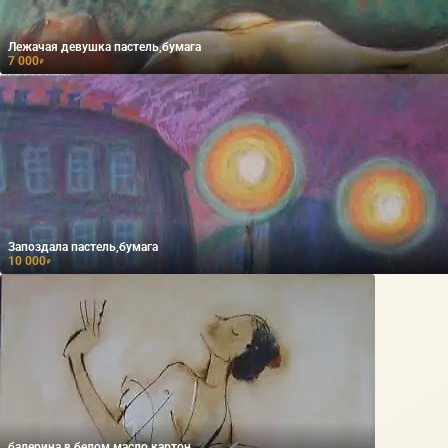
Лежачая девушка пастель,бумага
7 000
₽
Запоздала пастель,бумага
10 000
₽
балерина в белом масло,картон