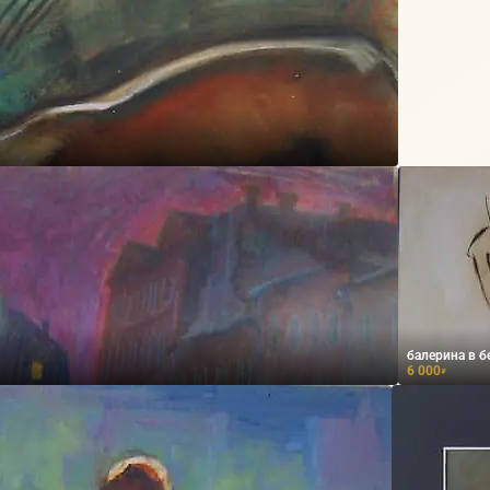
балерина в б
6 000
₽