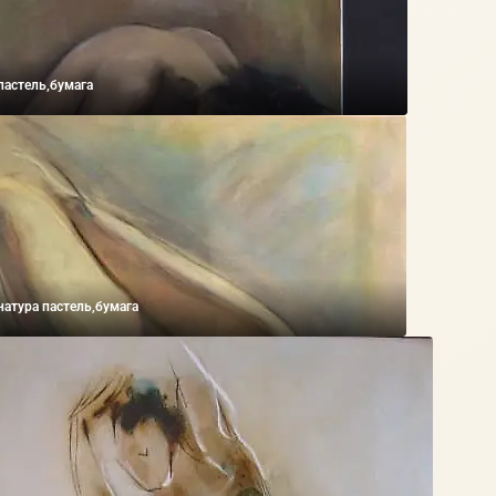
пастель,бумага
атура пастель,бумага