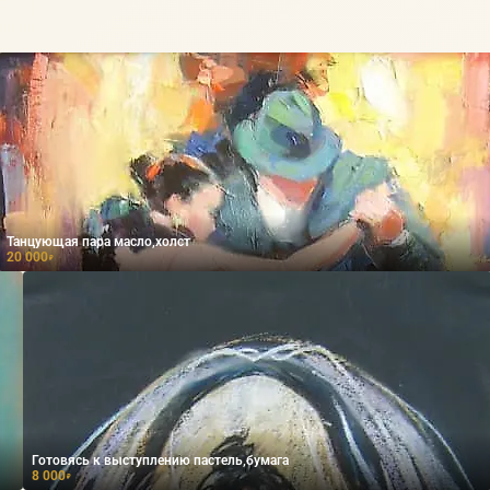
Танцующая пара масло,холст
20 000
₽
Готовясь к выступлению пастель,бумага
8 000
₽