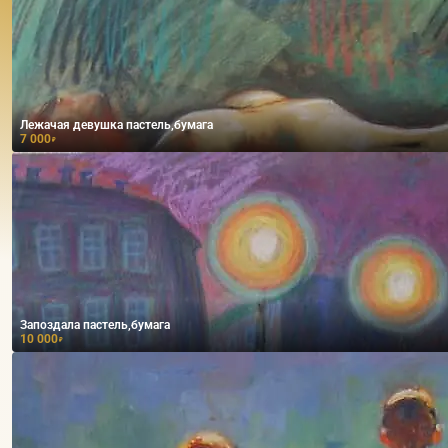
Лежачая девушка пастель,бумага
7 000
₽
Запоздала пастель,бумага
10 000
₽