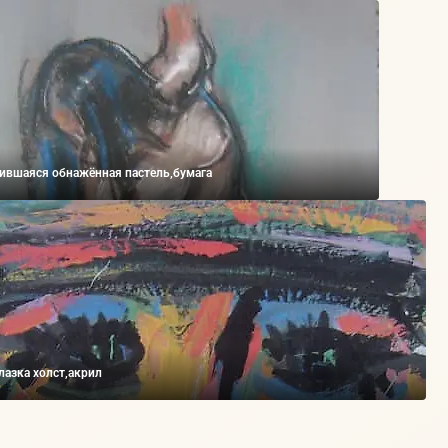
ившаяся обнажённая пастель,бумага
лазка холст,акрил
₽