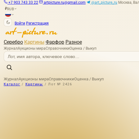
+7 903 743 33 22
artpicture.ru@gmail.com
@art_picture_ru
Москва, Вал
RUB
₽
|
Войти
Регистрация
Серебро
Картины
Фарфор
Разное
Журнал
Аукционы мира
Справочники
Оценка / Выкуп
Журнал
Аукционы мира
Справочники
Оценка / Выкуп
Каталог
/
Картины
/
Лот № 2426