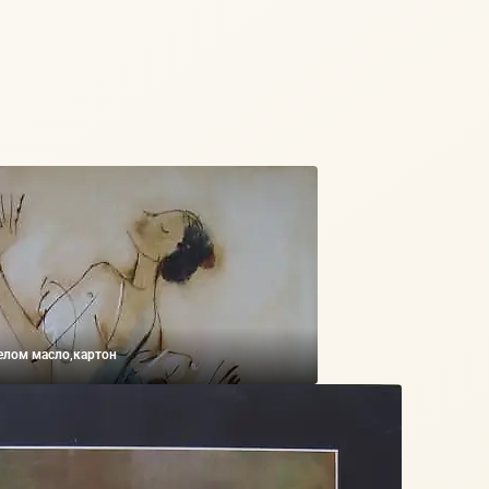
елом масло,картон