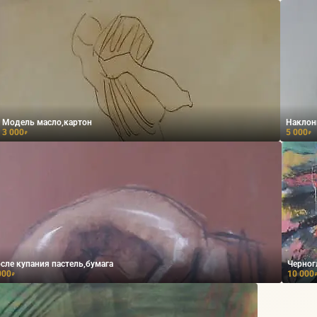
Модель масло,картон
Наклон
3 000
5 000
₽
₽
сле купания пастель,бумага
Черног
000
10 000
₽