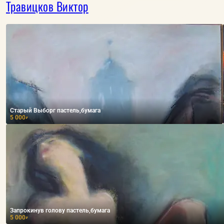
Травицков Виктор
Старый Выборг пастель,бумага
5 000
₽
Запрокинув голову пастель,бумага
5 000
₽