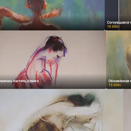
Согнувшаяся 
10 000
₽
малась пастель,бумага
Обнажённая н
15 000
₽