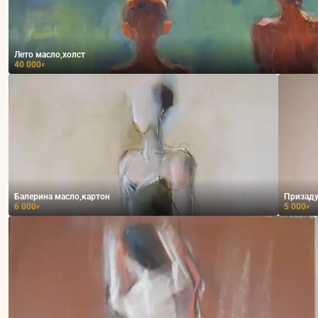
Лето масло,холст
40 000
₽
Балерина масло,картон
Призаду
6 000
5 000
₽
₽