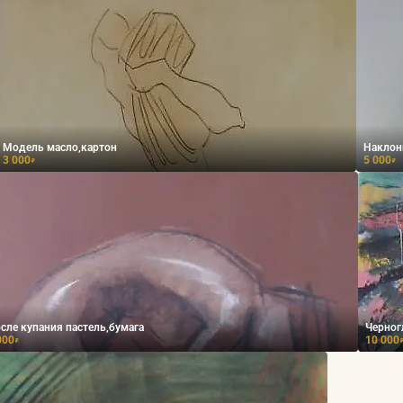
Модель масло,картон
Наклон
3 000
5 000
₽
₽
сле купания пастель,бумага
Черног
000
10 000
₽