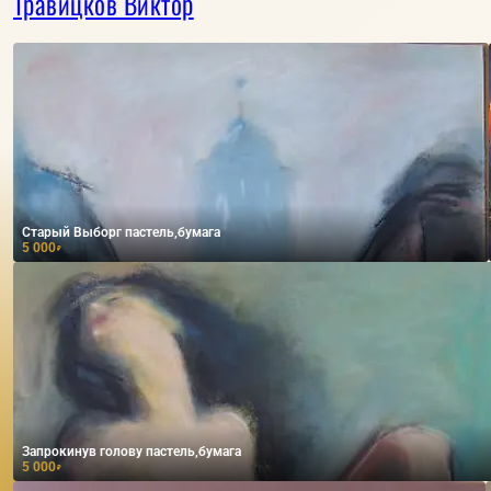
Травицков Виктор
Старый Выборг пастель,бумага
5 000
₽
Запрокинув голову пастель,бумага
5 000
₽