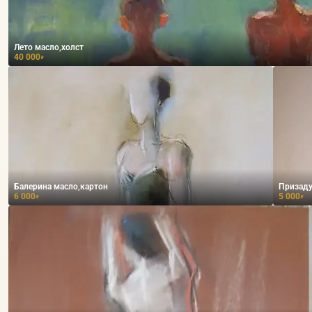
Лето масло,холст
40 000
₽
Балерина масло,картон
Призаду
6 000
5 000
₽
₽