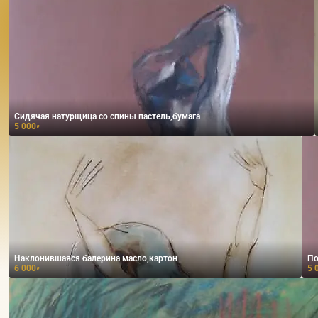
Сидячая натурщица со спины пастель,бумага
5 000
₽
Наклонившаяся балерина масло,картон
По
6 000
5 
₽