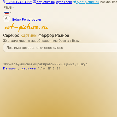
+7 903 743 33 22
artpicture.ru@gmail.com
@art_picture_ru
Москва, Вал
RUB
₽
|
Войти
Регистрация
Серебро
Картины
Фарфор
Разное
Журнал
Аукционы мира
Справочники
Оценка / Выкуп
Журнал
Аукционы мира
Справочники
Оценка / Выкуп
Каталог
/
Картины
/
Лот № 2421