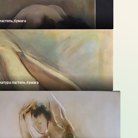
пастель,бумага
атура пастель,бумага