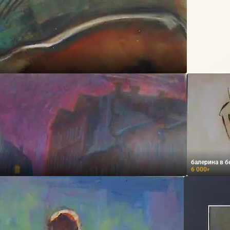
балерина в б
6 000
₽