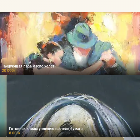
Танцующая пара масло,холст
20 000
₽
Готовясь к выступлению пастель,бумага
8 000
₽