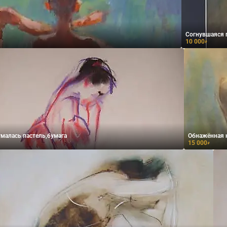
Согнувшаяся 
10 000
₽
малась пастель,бумага
Обнажённая н
15 000
₽