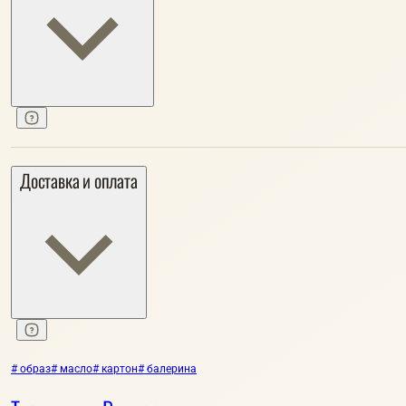
Доставка и оплата
# образ
# масло
# картон
# балерина