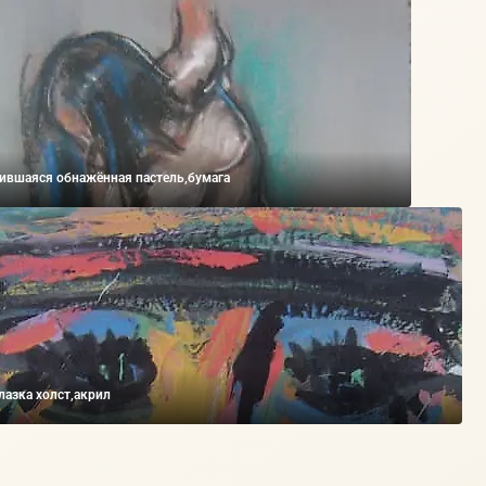
ившаяся обнажённая пастель,бумага
лазка холст,акрил
₽