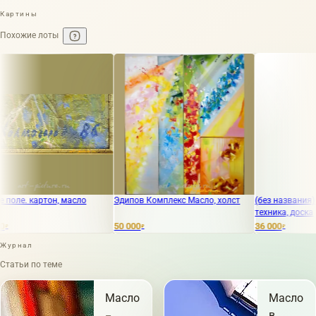
Картины
Похожие лоты
. картон, масло
Эдипов Комплекс Масло, холст
(без названия) сме
техника, доска
50 000
36 000
₽
₽
Журнал
Статьи по теме
Масло
Масло
в