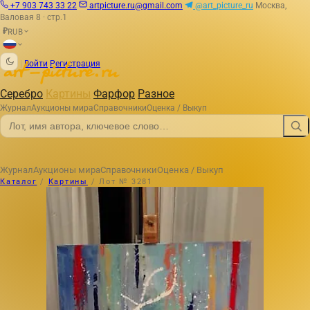
+7 903 743 33 22
artpicture.ru@gmail.com
@art_picture_ru
Москва,
Валовая 8 · стр.1
RUB
₽
|
Войти
Регистрация
Серебро
Картины
Фарфор
Разное
Журнал
Аукционы мира
Справочники
Оценка / Выкуп
Журнал
Аукционы мира
Справочники
Оценка / Выкуп
Каталог
/
Картины
/
Лот № 3281