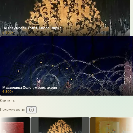
Не все смогли Холст, масло, акрил
6 800
₽
Медведица Холст, масло, акрил
6 800
₽
Картины
Похожие лоты