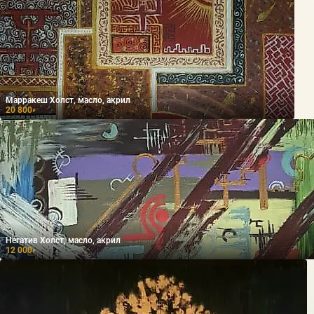
Марракеш Холст, масло, акрил
20 800
₽
Негатив Холст, масло, акрил
12 000
₽