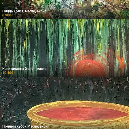
Пицца Холст, масло, акрил
8 900
₽
Капиталисты Холст, масло
10 400
₽
Полный кубок Масло, акрил