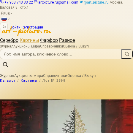
+7 903 743 33 22
artpicture.ru@gmail.com
@art_picture_ru
Москва,
Валовая 8 · стр.1
RUB
₽
|
Войти
Регистрация
Серебро
Картины
Фарфор
Разное
Журнал
Аукционы мира
Справочники
Оценка / Выкуп
Журнал
Аукционы мира
Справочники
Оценка / Выкуп
Каталог
/
Картины
/
Лот № 2898