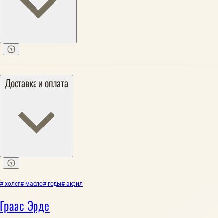
Доставка и оплата
# холст
# масло
# годы
# акрил
Граас Эрде