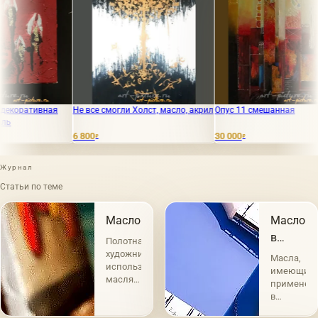
Не все смогли Холст, масло, акрил
Опус 11 смешанная
Эдипо
6 800
30 000
50 00
₽
₽
Журнал
Статьи по теме
Масло
Масло
в
Полотна
живопис
художников
Масла,
использующих
имеющие
масляные
применен
краски
в
являются
живописи,
самыми