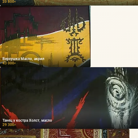
20 800
₽
Верхушка Масло, акрил
43 000
₽
Танец у костра Холст, масло
29 300
₽