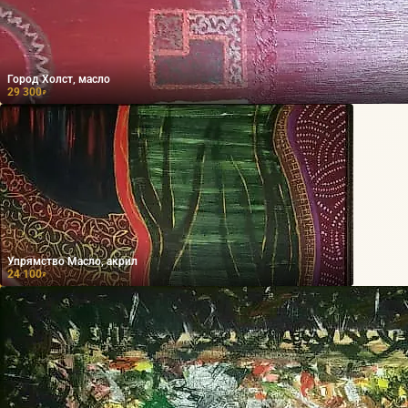
Город Холст, масло
29 300
₽
Упрямство Масло, акрил
24 100
₽