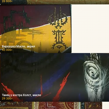
20 800
₽
Верхушка Масло, акрил
43 000
₽
Танец у костра Холст, масло
29 300
₽