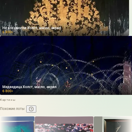
Не все смогли Холст, масло, акрил
6 800
₽
Медведица Холст, масло, акрил
6 800
₽
Картины
Похожие лоты