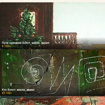
Путь сознания Холст, масло, акрил
8 700
₽
Кто Холст, масло, акрил
43 100
₽