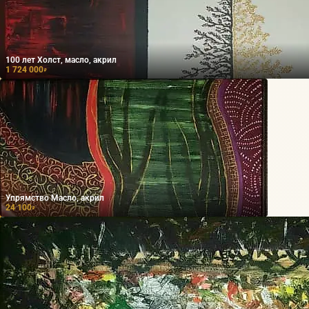
100 лет Холст, масло, акрил
1 724 000
₽
Упрямство Масло, акрил
24 100
₽