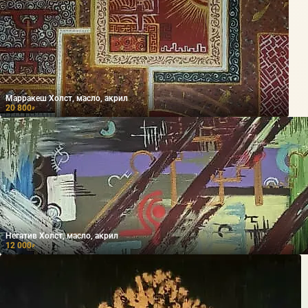
Марракеш Холст, масло, акрил
20 800
₽
Негатив Холст, масло, акрил
12 000
₽