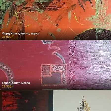
Форд Холст, масло, акрил
31 000
₽
Город Холст, масло
29 300
₽