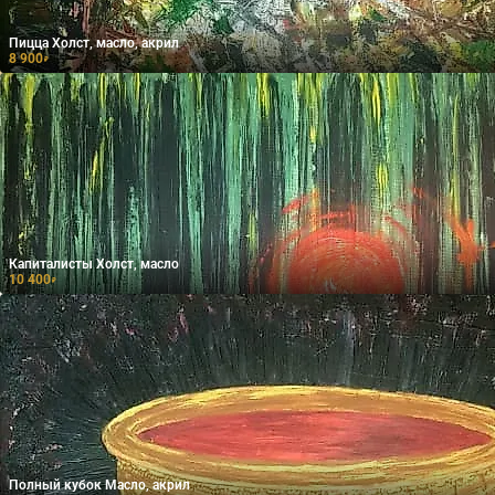
Пицца Холст, масло, акрил
8 900
₽
Капиталисты Холст, масло
10 400
₽
Полный кубок Масло, акрил