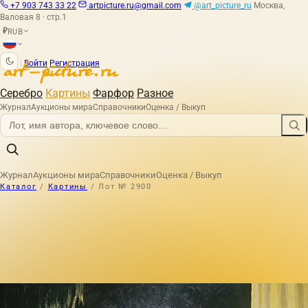
+7 903 743 33 22
artpicture.ru@gmail.com
@art_picture_ru
Москва,
Валовая 8 · стр.1
RUB
₽
|
Войти
Регистрация
Серебро
Картины
Фарфор
Разное
Журнал
Аукционы мира
Справочники
Оценка / Выкуп
Журнал
Аукционы мира
Справочники
Оценка / Выкуп
Каталог
/
Картины
/
Лот № 2900