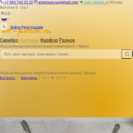
+7 903 743 33 22
artpicture.ru@gmail.com
@art_picture_ru
Москва,
Валовая 8 · стр.1
RUB
₽
|
Войти
Регистрация
Серебро
Картины
Фарфор
Разное
Журнал
Аукционы мира
Справочники
Оценка / Выкуп
Журнал
Аукционы мира
Справочники
Оценка / Выкуп
Каталог
/
Картины
/
Лот № 2379