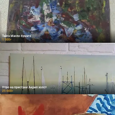
Тайга Масло бумага
1 500
₽
Утро на пристани Акрил холст
25 000
₽