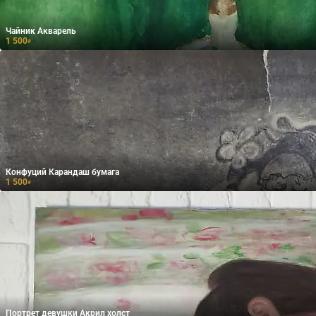
Чайник Акварель
1 500
₽
Конфуций Карандаш бумага
1 500
₽
Портрет девушки Акрил холст