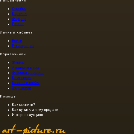
Направления
ту ночь
(тонкий
1565
Серебро
пергамент,
года в
Картины
восковка,
английск
Фарфор
калька),
графстве
Разное
пергамент,
Камберле
штукатурка,
Личный кабинет
разыграла
стекло.
буря.
Войти
Однако
Регистрация
лишь
немногие
Справочники
из них
Журнал
представляют
Аукционы мира
собой
Фабрики фарфора
традиционные
Камнерезы
основы
Каталоги клейм
для
Художники
масляной
живописи;
Помощь
делятся
Как оценить?
они на…
Как купить и кому продать
Интернет-аукцион