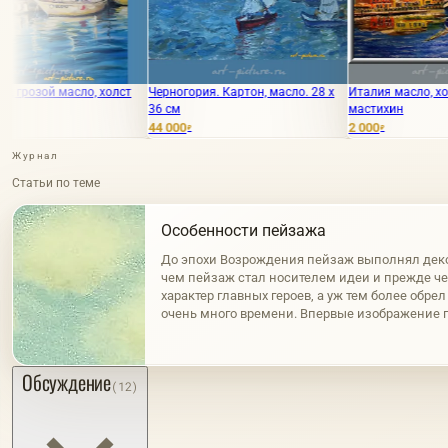
холст
Черногория. Картон, масло. 28 х
Италия масло, холст на картоне,
36 см
мастихин
44 000
2 000
₽
₽
Журнал
Статьи по теме
Особенности пейзажа
До эпохи Возрождения пейзаж выполнял дек
чем пейзаж стал носителем идеи и прежде ч
характер главных героев, а уж тем более обре
очень много времени. Впервые изображение 
рельефах древних цивилизаций, которые возни
Обсуждение
(12)