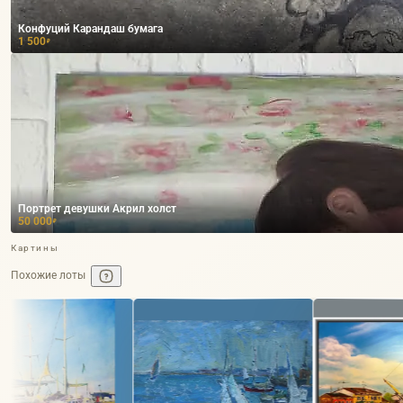
Конфуций Карандаш бумага
1 500
₽
Портрет девушки Акрил холст
50 000
₽
Картины
Похожие лоты