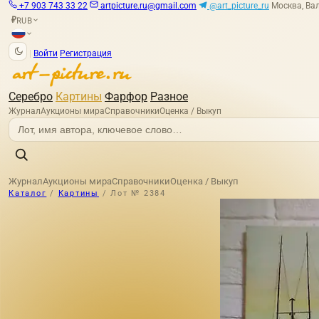
+7 903 743 33 22
artpicture.ru@gmail.com
@art_picture_ru
Москва, Вал
RUB
₽
|
Войти
Регистрация
Серебро
Картины
Фарфор
Разное
Журнал
Аукционы мира
Справочники
Оценка / Выкуп
Журнал
Аукционы мира
Справочники
Оценка / Выкуп
Каталог
/
Картины
/
Лот № 2384