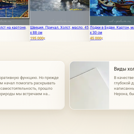
Швеция. Причал. Холст, масло. 45
Лодки в Будве. Картон, масло. 22
Стокголь
х 88 см
х 30 см
195 000
45 000
1
₽
₽
₽
Виды хол
оративную функцию. Но прежде
В качеств
ем начал помогать раскрывать
глубокой д
л самостоятельность, прошло
написанный
природы мы встречаем на
Нерона, бы
кли на берегах могучих рек.
время, при