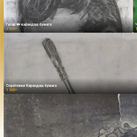
Гусар ✏️ карандаш бумага
2 000
₽
Соратники Карандаш бумага
1 500
₽