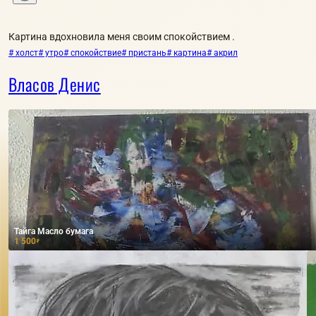
Картина вдохновила меня своим спокойствием .
# холст
# утро
# спокойствие
# пристань
# картина
# акрил
Власов Денис
Тайга Масло бумага
1 500
₽