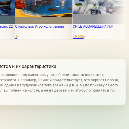
м. Утро холст, акрил
CHILE AQUARELLE,PAPER
"Романтика" Масл
19 200
15 000
₽
₽
стов и их характеристика
е основания под живопись употребление холста известно с
ревности. Например, Плиний свидетельствует, что портрет Нерона,
 одним из художников того времени (I в. н. э.) по приказу самого
л выполнен на холсте, а не на дереве, как это было принято в то
чем длина этой картины составляла 40 м. На холсте написан и…