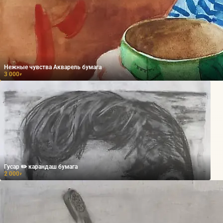
Нежные чувства Акварель бумага
3 000
₽
Гусар ✏️ карандаш бумага
2 000
₽