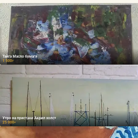
Тайга Масло бумага
1 500
₽
Утро на пристани Акрил холст
25 000
₽