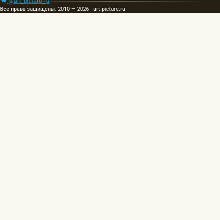
@art_picture_ru
Все права защищены. 2010 — 2026 · art-picture.ru