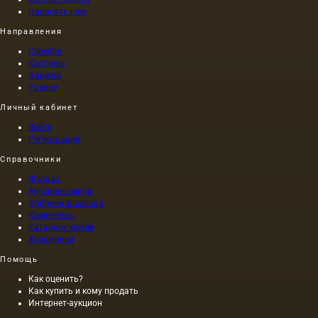
отдельной
разбавляются
Написать нам
личности,
водой.
но и
Направления
Кроме
общества.
того,
Серебро
Суть
иногда
Картины
искусства
дополнительно
Фарфор
определяе
смачивается
Разное
тем, что
и лист.
что оно
Личный кабинет
представл
Войти
собой
Регистрация
наиболее
полную
Справочники
и
Журнал
действен
Аукционы мира
форму
Фабрики фарфора
эстетическ
Камнерезы
осознания
Каталоги клейм
окружающ
Художники
мира.
Само
Помощь
собой,…
Как оценить?
Как купить и кому продать
Интернет-аукцион