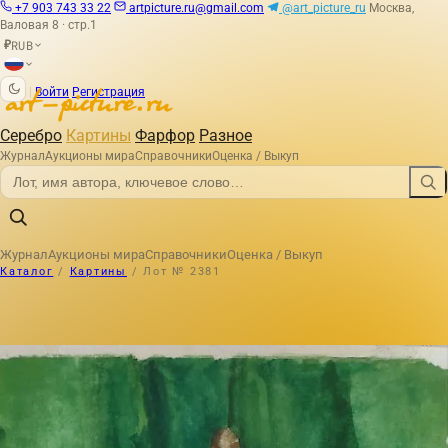
+7 903 743 33 22
artpicture.ru@gmail.com
@art_picture_ru
Москва,
Валовая 8 · стр.1
RUB
₽
|
Войти
Регистрация
Серебро
Картины
Фарфор
Разное
Журнал
Аукционы мира
Справочники
Оценка / Выкуп
Журнал
Аукционы мира
Справочники
Оценка / Выкуп
Каталог
/
Картины
/
Лот № 2381