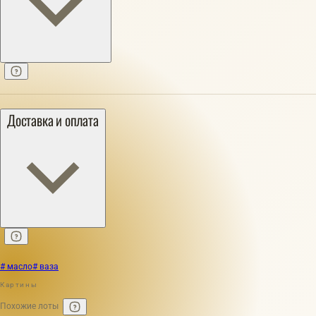
Доставка и оплата
# масло
# ваза
Картины
Похожие лоты