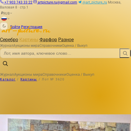
+7 903 743 33 22
artpicture.ru@gmail.com
@art_picture_ru
Москва,
Валовая 8 · стр.1
RUB
₽
|
Войти
Регистрация
Серебро
Картины
Фарфор
Разное
Журнал
Аукционы мира
Справочники
Оценка / Выкуп
Журнал
Аукционы мира
Справочники
Оценка / Выкуп
Каталог
/
Картины
/
Лот № 3620