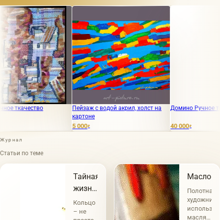
качество
Пейзаж с водой акрил, холст на
Домино Ручное ткачест
картоне
5 000
40 000
₽
₽
Журнал
Статьи по теме
Тайная
Масло
жизнь
Полотна
украшений,
художнико
Кольцо
использу
которая
– не
масляные