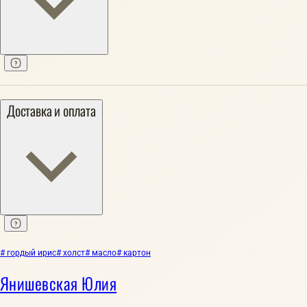
Доставка и оплата
# гордый ирис
# холст
# масло
# картон
Янишевская Юлия