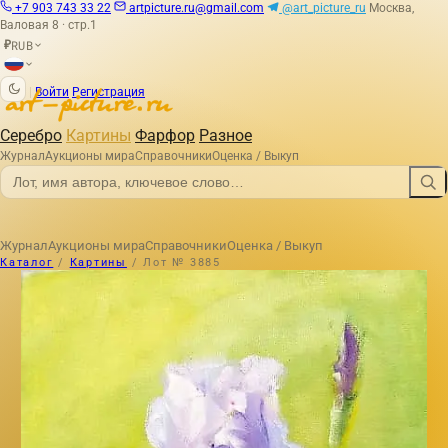
+7 903 743 33 22
artpicture.ru@gmail.com
@art_picture_ru
Москва,
Валовая 8 · стр.1
RUB
₽
|
Войти
Регистрация
Серебро
Картины
Фарфор
Разное
Журнал
Аукционы мира
Справочники
Оценка / Выкуп
Журнал
Аукционы мира
Справочники
Оценка / Выкуп
Каталог
/
Картины
/
Лот № 3885