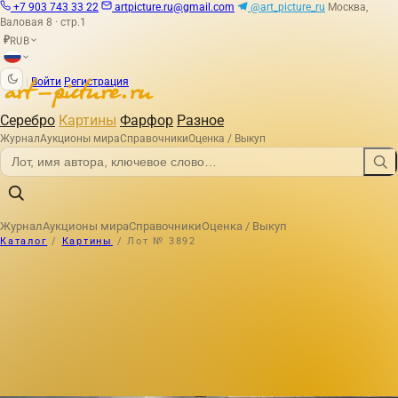
+7 903 743 33 22
artpicture.ru@gmail.com
@art_picture_ru
Москва,
Валовая 8 · стр.1
RUB
₽
|
Войти
Регистрация
Серебро
Картины
Фарфор
Разное
Журнал
Аукционы мира
Справочники
Оценка / Выкуп
Журнал
Аукционы мира
Справочники
Оценка / Выкуп
Каталог
/
Картины
/
Лот № 3892