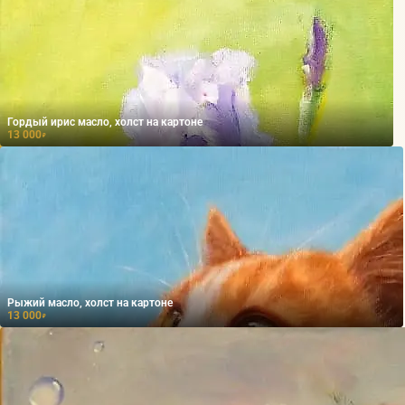
Гордый ирис масло, холст на картоне
13 000
₽
Рыжий масло, холст на картоне
13 000
₽