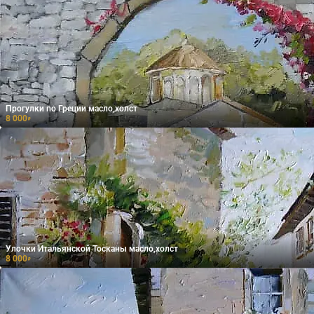
Прогулки по Греции масло,холст
8 000
₽
Улочки Итальянской Тосканы масло,холст
8 000
₽