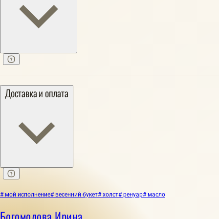
Доставка и оплата
# мой исполнение
# весенний букет
# холст
# ренуар
# масло
Богомолова Ирина