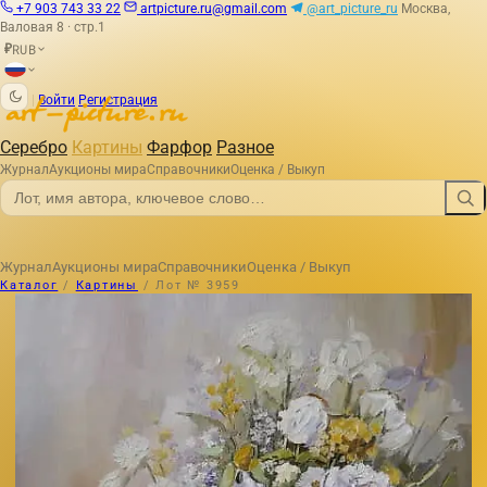
+7 903 743 33 22
artpicture.ru@gmail.com
@art_picture_ru
Москва,
Валовая 8 · стр.1
RUB
₽
|
Войти
Регистрация
Серебро
Картины
Фарфор
Разное
Журнал
Аукционы мира
Справочники
Оценка / Выкуп
Журнал
Аукционы мира
Справочники
Оценка / Выкуп
Каталог
/
Картины
/
Лот № 3959