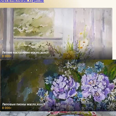
Летнее настроение масло,холст
8 000
₽
Лиловые пионы масло,холст
8 000
₽