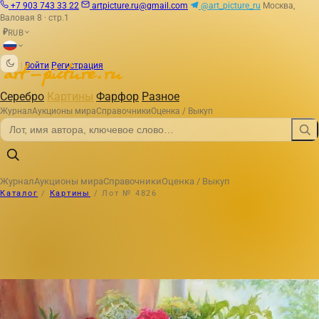
+7 903 743 33 22
artpicture.ru@gmail.com
@art_picture_ru
Москва,
Валовая 8 · стр.1
RUB
₽
|
Войти
Регистрация
Серебро
Картины
Фарфор
Разное
Журнал
Аукционы мира
Справочники
Оценка / Выкуп
Журнал
Аукционы мира
Справочники
Оценка / Выкуп
Каталог
/
Картины
/
Лот № 4826