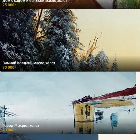
Дом с садом и банькой масло,холст
25 000
₽
Зимний полдень масло,холст
30 000
₽
Город Р акрил,холст
20 000
₽