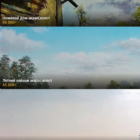
Нежилой дом акрил,холст
48 000
₽
Летний пейзаж масло,холст
45 000
₽