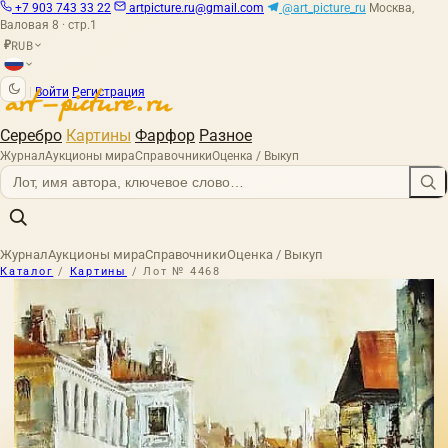
+7 903 743 33 22
artpicture.ru@gmail.com
@art_picture_ru
Москва,
Валовая 8 · стр.1
RUB
₽
|
Войти
Регистрация
Серебро
Картины
Фарфор
Разное
Журнал
Аукционы мира
Справочники
Оценка / Выкуп
Журнал
Аукционы мира
Справочники
Оценка / Выкуп
Каталог
/
Картины
/
Лот № 4468