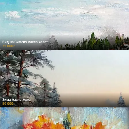
Вид на Симеиз масло,холст
32 000
₽
Зима масло,холст
50 000
₽