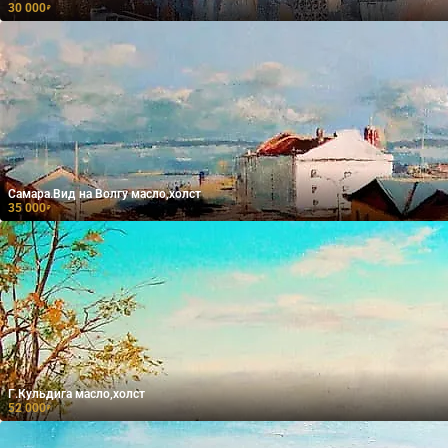
30 000
₽
Самара.Вид на Волгу масло,холст
35 000
₽
Г.Кульдига масло,холст
52 000
₽