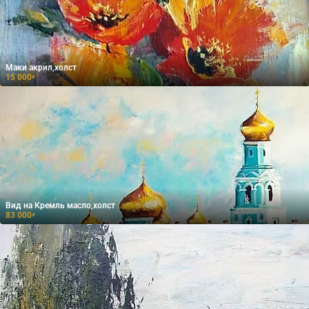
Маки акрил,холст
15 000
₽
Вид на Кремль масло,холст
83 000
₽