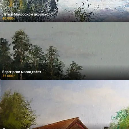
Лето в Майроском акрил,холст
40 000
₽
Берег реки масло,холст
35 000
₽