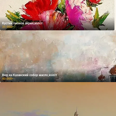
Кустик пионов акрил,холст
35 000
₽
Вид на Казанский собор масло,холст
40 000
₽