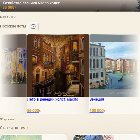
Хозяйство лесника масло,холст
85 000
₽
Картины
Похожие лоты
 в Венеции холст, масло
Венеция
Калабрийск
000
100 000
75 000
₽
₽
₽
Журнал
Статьи по теме