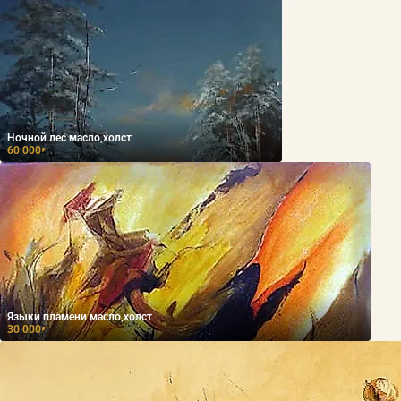
Ночной лес масло,холст
60 000
₽
Языки пламени масло,холст
30 000
₽