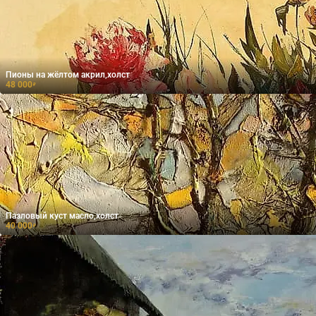
Пионы на жёлтом акрил,холст
48 000
₽
Пазловый куст масло,холст
40 000
₽