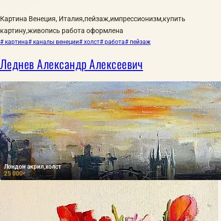
Картина Венеция, Италия,пейзаж,импрессионизм,купить
картину,живопись работа оформлена
# картина
# каналы венеции
# холст
# работа
# пейзаж
Леднев Александр Алексеевич
Лондон акрил,холст
25 000
₽