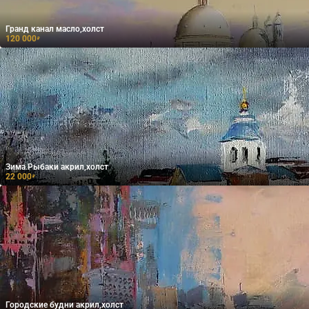
Гранд канал масло,холст
120 000
₽
Зима.Рыбаки акрил,холст
22 000
₽
Городские будни акрил,холст