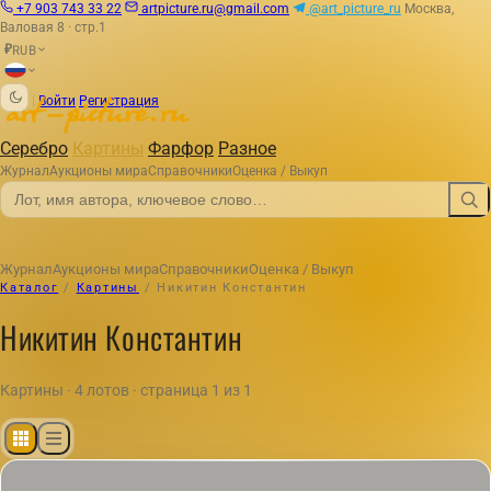
+7 903 743 33 22
artpicture.ru@gmail.com
@art_picture_ru
Москва,
Валовая 8 · стр.1
RUB
₽
|
Войти
Регистрация
Серебро
Картины
Фарфор
Разное
Журнал
Аукционы мира
Справочники
Оценка / Выкуп
Журнал
Аукционы мира
Справочники
Оценка / Выкуп
Каталог
/
Картины
/
Никитин Константин
Никитин Константин
Картины · 4 лотов · страница 1 из 1