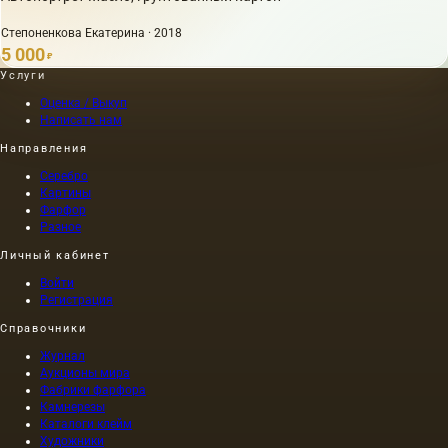
Степоненкова Екатерина · 2018
5 000
₽
Услуги
Оценка / Выкуп
Написать нам
Направления
Серебро
Картины
Фарфор
Разное
Личный кабинет
Войти
Регистрация
Справочники
Журнал
Аукционы мира
Фабрики фарфора
Камнерезы
Каталоги клейм
Художники