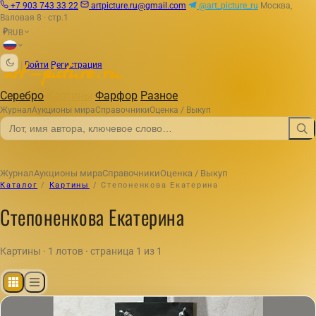
+7 903 743 33 22
artpicture.ru@gmail.com
@art_picture_ru
Москва,
Валовая 8 · стр.1
RUB
₽
|
Войти
Регистрация
Серебро
Картины
Фарфор
Разное
Журнал
Аукционы мира
Справочники
Оценка / Выкуп
Журнал
Аукционы мира
Справочники
Оценка / Выкуп
Каталог
/
Картины
/
Степоненкова Екатерина
Степоненкова Екатерина
Картины · 1 лотов · страница 1 из 1