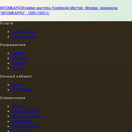
МЛОМБАРДО
Клеймо мастера Ломбардо Маттей - Москва - инициалы
"МЛОМБАРДО" - 1880-1900 гг.
Услуги
Оценка / Выкуп
Написать нам
Направления
Серебро
Картины
Фарфор
Разное
Личный кабинет
Войти
Регистрация
Справочники
Журнал
Аукционы мира
Фабрики фарфора
Камнерезы
Каталоги клейм
Художники