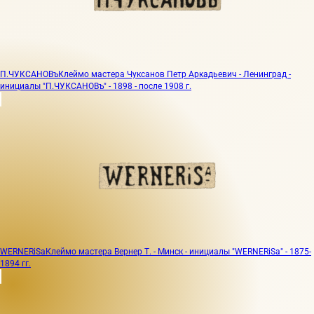
П.ЧУКСАНОВъ
Клеймо мастера Чуксанов Петр Аркадьевич - Ленинград -
инициалы "П.ЧУКСАНОВъ" - 1898 - после 1908 г.
WERNERiSa
Клеймо мастера Вернер Т. - Минск - инициалы "WERNERiSa" - 1875-
1894 гг.