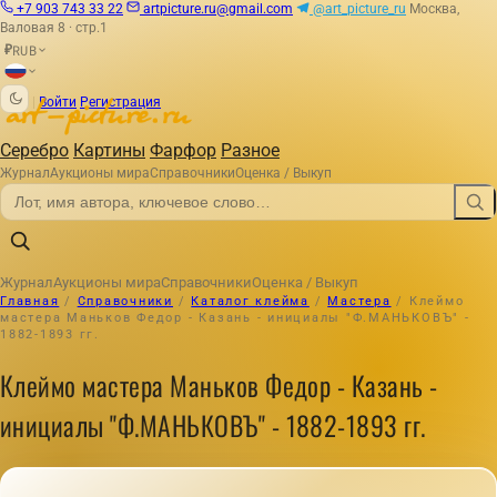
+7 903 743 33 22
artpicture.ru@gmail.com
@art_picture_ru
Москва,
Валовая 8 · стр.1
RUB
₽
|
Войти
Регистрация
Серебро
Картины
Фарфор
Разное
Журнал
Аукционы мира
Справочники
Оценка / Выкуп
Журнал
Аукционы мира
Справочники
Оценка / Выкуп
Главная
/
Справочники
/
Каталог клейма
/
Мастера
/
Клеймо
мастера Маньков Федор - Казань - инициалы "Ф.МАНЬКОВЪ" -
1882-1893 гг.
Клеймо мастера Маньков Федор - Казань -
инициалы "Ф.МАНЬКОВЪ" - 1882-1893 гг.