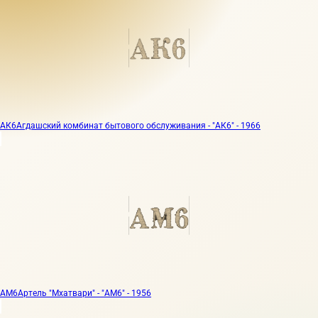
АК6
Агдашский комбинат бытового обслуживания - "АК6" - 1966
АМ6
Артель "Мхатвари" - "АМ6" - 1956