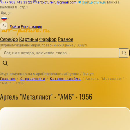
+7 903 743 33 22
artpicture.ru@gmail.com
@art_picture_ru
Москва,
Валовая 8 · стр.1
RUB
₽
|
Войти
Регистрация
Серебро
Картины
Фарфор
Разное
Журнал
Аукционы мира
Справочники
Оценка / Выкуп
Журнал
Аукционы мира
Справочники
Оценка / Выкуп
Главная
/
Справочники
/
Каталог клейма
/
Артель "Металлист" -
"АМ6" - 1956
Артель "Металлист" - "АМ6" - 1956