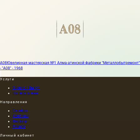
А08
Ювелирная мастерская №1 Алма-атинской фабрики "Металлобытремонт"
- "А08" - 1968
Услуги
Оценка / Выкуп
Написать нам
Направления
Серебро
Картины
Фарфор
Разное
Личный кабинет