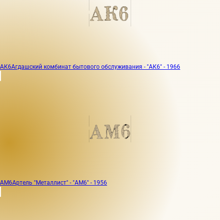
АК6
Агдашский комбинат бытового обслуживания - "АК6" - 1966
АМ6
Артель "Металлист" - "АМ6" - 1956