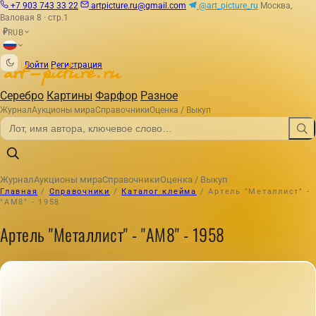
+7 903 743 33 22
artpicture.ru@gmail.com
@art_picture_ru
Москва,
Валовая 8 · стр.1
RUB
₽
|
Войти
Регистрация
Серебро
Картины
Фарфор
Разное
Журнал
Аукционы мира
Справочники
Оценка / Выкуп
Журнал
Аукционы мира
Справочники
Оценка / Выкуп
Главная
/
Справочники
/
Каталог клейма
/
Артель "Металлист" -
"АМ8" - 1958
Артель "Металлист" - "АМ8" - 1958