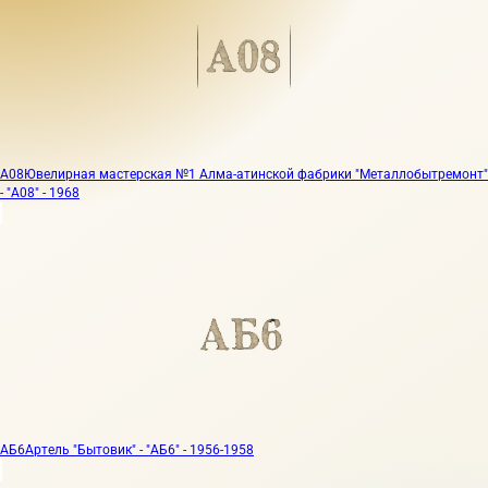
А08
Ювелирная мастерская №1 Алма-атинской фабрики "Металлобытремонт"
- "А08" - 1968
АБ6
Артель "Бытовик" - "АБ6" - 1956-1958