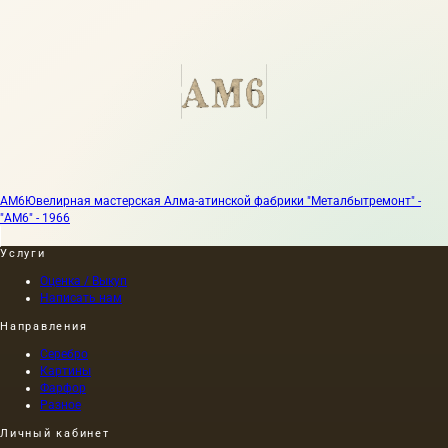
АМ6
Ювелирная мастерская Алма-атинской фабрики "Металбытремонт" -
"АМ6" - 1966
Услуги
Оценка / Выкуп
Написать нам
Направления
Серебро
Картины
Фарфор
Разное
Личный кабинет