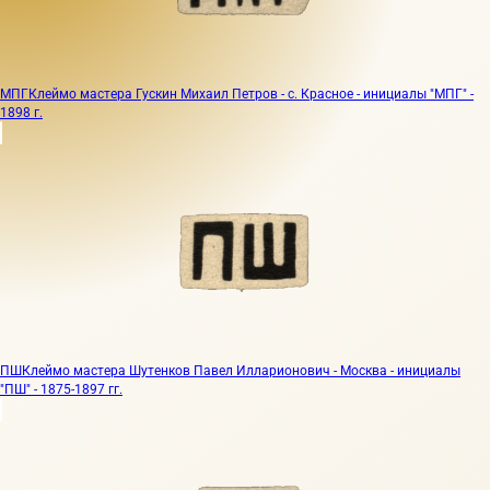
МПГ
Клеймо мастера Гускин Михаил Петров - с. Красное - инициалы "МПГ" -
1898 г.
ПШ
Клеймо мастера Шутенков Павел Илларионович - Москва - инициалы
"ПШ" - 1875-1897 гг.