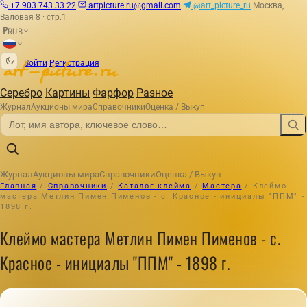
+7 903 743 33 22
artpicture.ru@gmail.com
@art_picture_ru
Москва,
Валовая 8 · стр.1
RUB
₽
|
Войти
Регистрация
Серебро
Картины
Фарфор
Разное
Журнал
Аукционы мира
Справочники
Оценка / Выкуп
Журнал
Аукционы мира
Справочники
Оценка / Выкуп
Главная
/
Справочники
/
Каталог клейма
/
Мастера
/
Клеймо
мастера Метлин Пимен Пименов - с. Красное - инициалы "ППМ" -
1898 г.
Клеймо мастера Метлин Пимен Пименов - с.
Красное - инициалы "ППМ" - 1898 г.