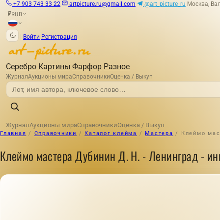
+7 903 743 33 22
artpicture.ru@gmail.com
@art_picture_ru
Москва, Вал
RUB
₽
|
Войти
Регистрация
Серебро
Картины
Фарфор
Разное
Журнал
Аукционы мира
Справочники
Оценка / Выкуп
Журнал
Аукционы мира
Справочники
Оценка / Выкуп
Главная
/
Справочники
/
Каталог клейма
/
Мастера
/
Клеймо маст
Клеймо мастера Дубинин Д. Н. - Ленинград - ин