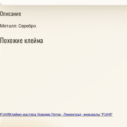
Описание
Металл: Серебро
Похожие клейма
P.UHR
Клеймо мастера Урведер Петер - Ленинград - инициалы "P.UHR"