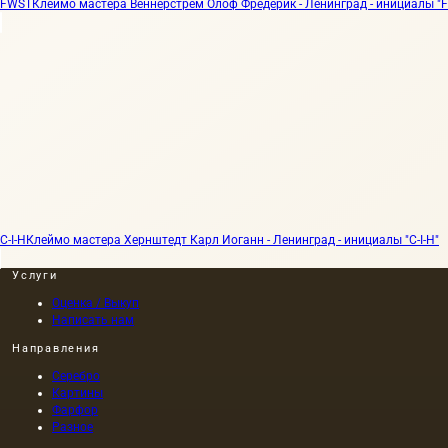
FWST
Клеймо мастера Веннерстрем Олоф Фредерик - Ленинград - инициалы "
C-I-H
Клеймо мастера Хернштедт Карл Иоганн - Ленинград - инициалы "C-I-H"
Услуги
Оценка / Выкуп
Написать нам
Направления
Серебро
Картины
Фарфор
Разное