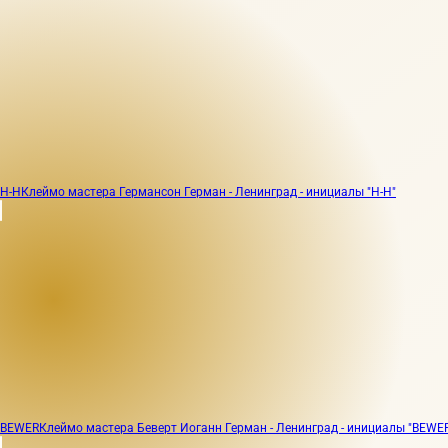
H-H
Клеймо мастера Германсон Герман - Ленинград - инициалы "H-H"
BEWER
Клеймо мастера Беверт Иоганн Герман - Ленинград - инициалы "BEWE