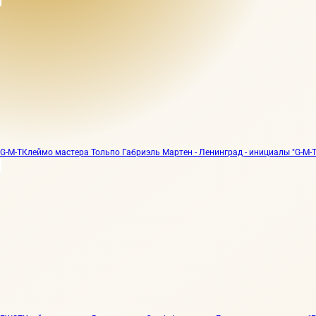
G-M-T
Клеймо мастера Тольпо Габриэль Мартен - Ленинград - инициалы "G-M-T