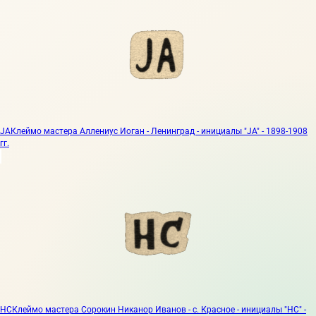
JA
Клеймо мастера Аллениус Иоган - Ленинград - инициалы "JA" - 1898-1908
гг.
НС
Клеймо мастера Сорокин Никанор Иванов - с. Красное - инициалы "НС" -