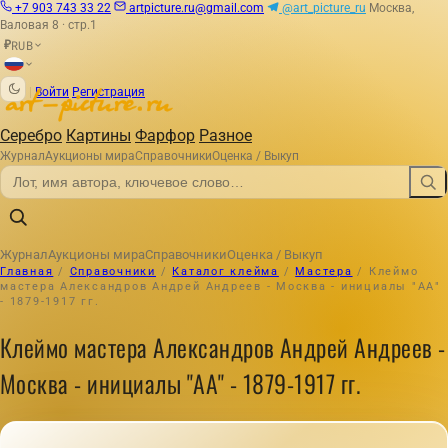
+7 903 743 33 22
artpicture.ru@gmail.com
@art_picture_ru
Москва,
Валовая 8 · стр.1
RUB
₽
|
Войти
Регистрация
Серебро
Картины
Фарфор
Разное
Журнал
Аукционы мира
Справочники
Оценка / Выкуп
Журнал
Аукционы мира
Справочники
Оценка / Выкуп
Главная
/
Справочники
/
Каталог клейма
/
Мастера
/
Клеймо
мастера Александров Андрей Андреев - Москва - инициалы "АА"
- 1879-1917 гг.
Клеймо мастера Александров Андрей Андреев -
Москва - инициалы "АА" - 1879-1917 гг.