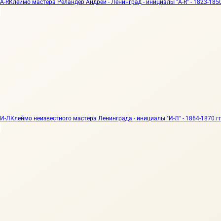
A-R
Клеймо мастера Реландер Андрей - Ленинград - инициалы "A-R" - 1823-1850
И-Л
Клеймо неизвестного мастера Ленинграда - инициалы "И-Л" - 1864-1870 гг