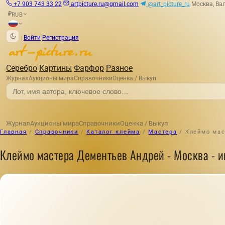
+7 903 743 33 22
artpicture.ru@gmail.com
@art_picture_ru
Москва, Вал
RUB
₽
|
Войти
Регистрация
Серебро
Картины
Фарфор
Разное
Журнал
Аукционы мира
Справочники
Оценка / Выкуп
Журнал
Аукционы мира
Справочники
Оценка / Выкуп
Главная
/
Справочники
/
Каталог клейма
/
Мастера
/
Клеймо мас
Клеймо мастера Дементьев Андрей - Москва - ин