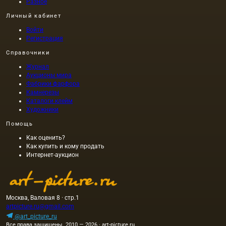
Разное
Личный кабинет
Войти
Регистрация
Справочники
Журнал
Аукционы мира
Фабрики фарфора
Камнерезы
Каталоги клейм
Художники
Помощь
Как оценить?
Как купить и кому продать
Интернет-аукцион
Москва, Валовая 8 · стр.1
artpicture.ru@gmail.com
@art_picture_ru
Все права защищены. 2010 — 2026 · art-picture.ru