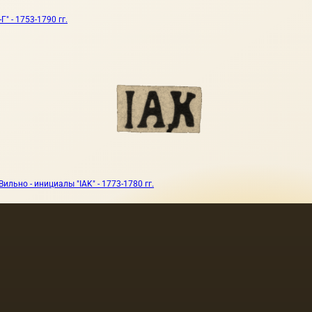
" - 1753-1790 гг.
льно - инициалы "IAK" - 1773-1780 гг.