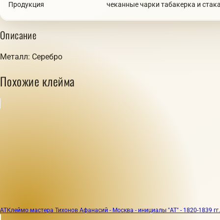
Продукция
чеканные чарки табакерка и стакан
Описание
Металл: Серебро
Похожие клейма
АТ
Клеймо мастера Тихонов Афанасий - Москва - инициалы "АТ" - 1820-1839 гг.