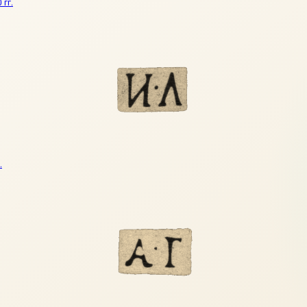
 гг.
.