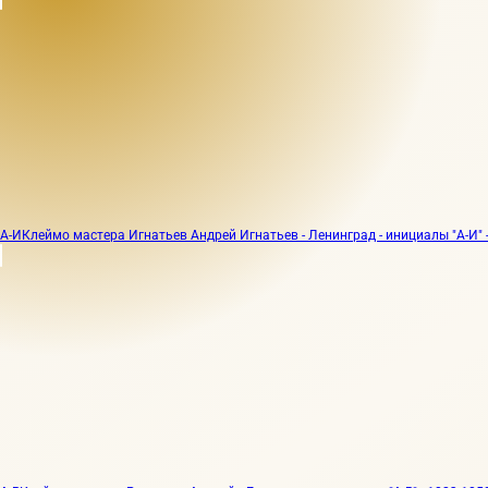
А-И
Клеймо мастера Игнатьев Андрей Игнатьев - Ленинград - инициалы "А-И" -