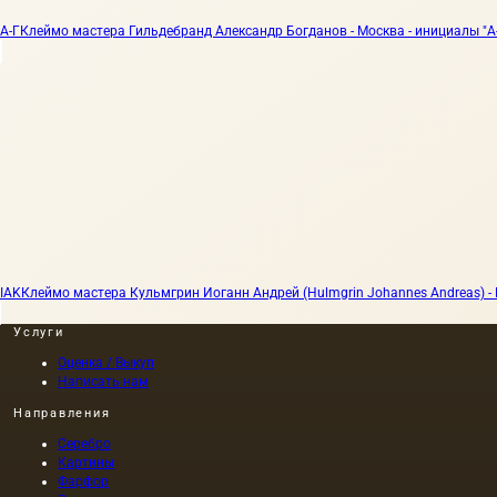
А-Г
Клеймо мастера Гильдебранд Александр Богданов - Москва - инициалы "А-Г
IAK
Клеймо мастера Кульмгрин Иоганн Андрей (Hulmgrin Johannes Andreas) - Ви
Услуги
Оценка / Выкуп
Написать нам
Направления
Серебро
Картины
Фарфор