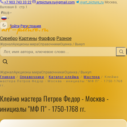
+7 903 743 33 22
artpicture.ru@gmail.com
@art_picture_ru
Москва,
Валовая 8 · стр.1
RUB
₽
|
Войти
Регистрация
Серебро
Картины
Фарфор
Разное
Журнал
Аукционы мира
Справочники
Оценка / Выкуп
Журнал
Аукционы мира
Справочники
Оценка / Выкуп
Главная
/
Справочники
/
Каталог клейма
/
Мастера
/
Клеймо
мастера Петров Федор - Москва - инициалы "МФ П" - 1750-1768
гг.
Клеймо мастера Петров Федор - Москва -
инициалы "МФ П" - 1750-1768 гг.