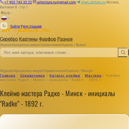
+7 903 743 33 22
artpicture.ru@gmail.com
@art_picture_ru
Москва,
Валовая 8 · стр.1
RUB
₽
|
Войти
Регистрация
Серебро
Картины
Фарфор
Разное
Журнал
Аукционы мира
Справочники
Оценка / Выкуп
Журнал
Аукционы мира
Справочники
Оценка / Выкуп
Главная
/
Справочники
/
Каталог клейма
/
Мастера
/
Клеймо
мастера Радке - Минск - инициалы "Radke" - 1892 г.
Клеймо мастера Радке - Минск - инициалы
"Radke" - 1892 г.