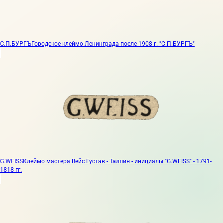
С.П.БУРГЪ
Городское клеймо Ленинграда после 1908 г. "С.П.БУРГЪ"
G.WEISS
Клеймо мастера Вейс Густав - Таллин - инициалы "G.WEISS" - 1791-
1818 гг.